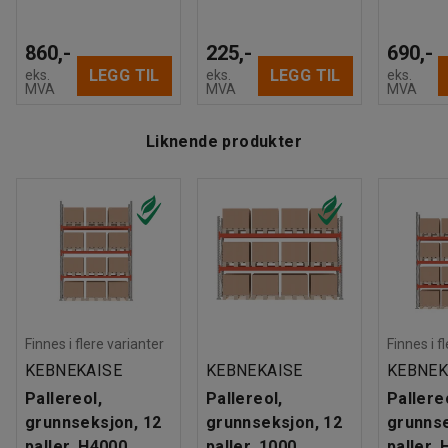
860,-
225,-
690,-
LEGG TIL
LEGG TIL
eks.
eks.
eks.
MVA
MVA
MVA
Liknende produkter
Finnes i flere varianter
Finnes i f
KEBNEKAISE
KEBNEKAISE
KEBNEK
Pallereol,
Pallereol,
Pallere
grunnseksjon, 12
grunnseksjon, 12
grunnse
paller, H4000
paller, 1000
paller,