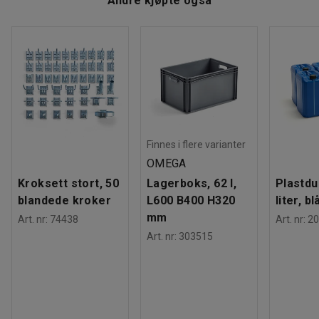
Andre kjøpte også
Finnes i flere varianter
OMEGA
Kroksett stort, 50
Lagerboks, 62 l,
Plastdu
blandede kroker
L600 B400 H320
liter, bl
mm
Art. nr
:
74438
Art. nr
:
20
Art. nr
:
303515