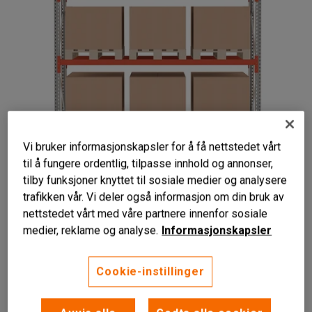
Vi bruker informasjonskapsler for å få nettstedet vårt
til å fungere ordentlig, tilpasse innhold og annonser,
tilby funksjoner knyttet til sosiale medier og analysere
trafikken vår. Vi deler også informasjon om din bruk av
Plassbesparende
nettstedet vårt med våre partnere innenfor sosiale
Påbyggbar
medier, reklame og analyse.
Informasjonskapsler
Justerbare bærejern
Komplett grunnseksjon for pallereol. Pallereolen kan
Cookie-instillinger
tilpasses og forlenges med påbyggseksjoner og
kompletteres med ulikt tilbehør etter behov.