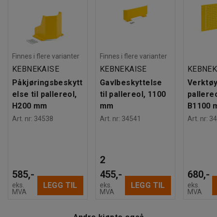
Anbefalt antall personer til håndtering
:
2
Beregnet håndteringstid/person
:
60
Min
Vekt
:
112,16
kg
Montering
:
Leveres umontert
Finnes i flere varianter
Finnes i flere varianter
Tester
:
EN 15512, DGUV Regel 108-007, EN 1090-1:2009+A1:2011
KEBNEKAISE
KEBNEKAISE
KEBNEK
Kvalitets- og miljømerking
:
Byggvarubedömd ID: 144642
Påkjøringsbeskytt
Gavlbeskyttelse
Verktøy
else til pallereol,
til pallereol, 1100
pallere
H200 mm
mm
B1100 
Art. nr
:
34538
Art. nr
:
34541
Art. nr
:
34
2
585,-
455,-
680,-
LEGG TIL
LEGG TIL
eks.
eks.
eks.
MVA
MVA
MVA