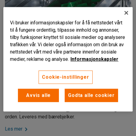
Vi bruker informasjonskapsler for å få nettstedet vårt
til å fungere ordentlig, tilpasse innhold og annonser,
tilby funksjoner knyttet til sosiale medier og analysere
trafikken vår. Vi deler også informasjon om din bruk av
nettstedet vårt med våre partnere innenfor sosiale
medier, reklame og analyse.
Informasjonskapsler
Liknende produkter
Cookie-instillinger
For hyllereol
Galvanisert stål
Avvis alle
Godta alle cookier
Kapasitet på opptil 270 kg
Plukkhylle med skuffer som gjør det enkelt å holde god
orden. Leveres med bærebjelker.
Les mer