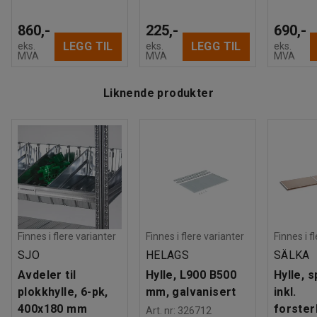
860,-
225,-
690,-
LEGG TIL
LEGG TIL
eks.
eks.
eks.
MVA
MVA
MVA
Liknende produkter
Finnes i flere varianter
Finnes i flere varianter
Finnes i f
SJO
HELAGS
SÄLKA
Avdeler til
Hylle, L900 B500
Hylle, 
plokkhylle, 6-pk,
mm, galvanisert
inkl.
400x180 mm
forster
Art. nr
:
326712