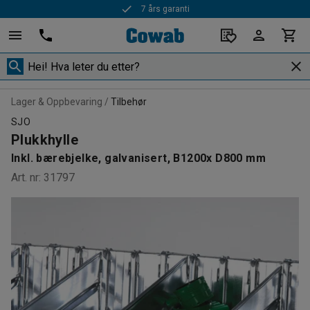
7 års garanti
Lager & Oppbevaring
Tilbehør
SJO
Plukkhylle
Inkl. bærebjelke, galvanisert, B1200x D800 mm
Art. nr
:
31797