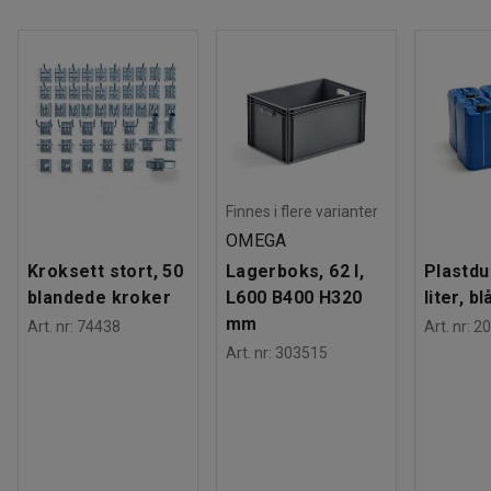
Vekt
:
7,39
kg
Finnes i flere varianter
OMEGA
Kroksett stort, 50
Lagerboks, 62 l,
Plastdu
blandede kroker
L600 B400 H320
liter, bl
mm
Art. nr
:
74438
Art. nr
:
20
Art. nr
:
303515