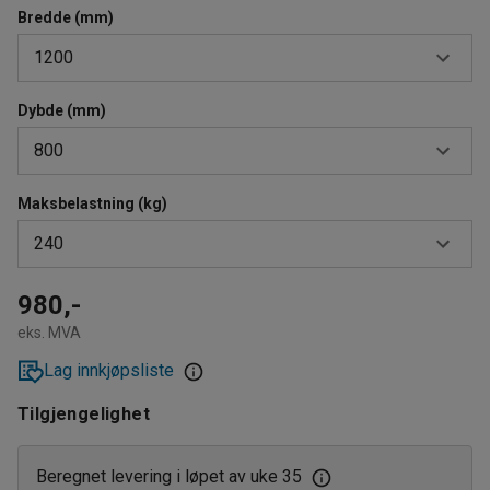
Bredde (mm)
1200
Dybde (mm)
900
800
1200
1500
Maksbelastning (kg)
400
240
1800
500
600
180
980,-
eks. MVA
800
200
Lag innkjøpsliste
210
Tilgjengelighet
235
240
Beregnet levering i løpet av uke 35