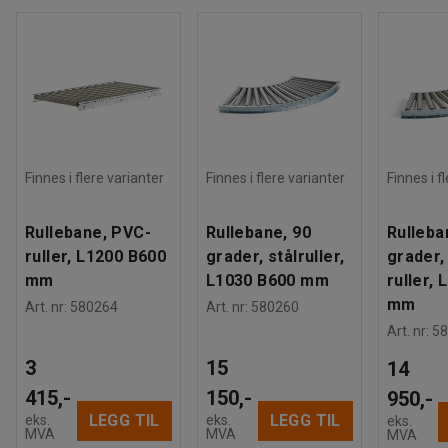
Finnes i flere varianter
Finnes i flere varianter
Finnes i f
Rullebane, PVC-
Rullebane, 90
Rulleba
ruller, L1200 B600
grader, stålruller,
grader,
mm
L1030 B600 mm
ruller,
mm
Art. nr
:
580264
Art. nr
:
580260
Art. nr
:
58
3
15
14
415,-
150,-
950,-
LEGG TIL
LEGG TIL
eks.
eks.
eks.
MVA
MVA
MVA