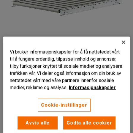
Vi bruker informasjonskapsler for å få nettstedet vårt
til å fungere ordentlig, tilpasse innhold og annonser,
tilby funksjoner knyttet til sosiale medier og analysere
trafikken vår. Vi deler også informasjon om din bruk av
nettstedet vårt med våre partnere innenfor sosiale
medier, reklame og analyse.
Informasjonskapsler
Rullebane
Cookie-instillinger
Elforsinket
Justerbar
Avvis alle
Godta alle cookier
Rullebane i elforsinket stål