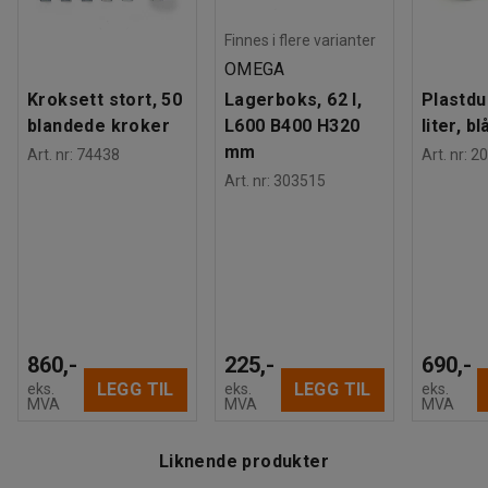
Finnes i flere varianter
OMEGA
Kroksett stort, 50
Lagerboks, 62 l,
Plastdu
blandede kroker
L600 B400 H320
liter, bl
mm
Art. nr
:
74438
Art. nr
:
20
Art. nr
:
303515
860,-
225,-
690,-
LEGG TIL
LEGG TIL
eks.
eks.
eks.
MVA
MVA
MVA
Liknende produkter