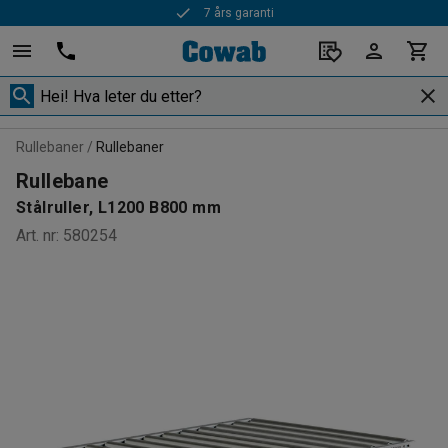
7 års garanti
Rask levering
Rullebaner
Rullebaner
Rullebane
Stålruller, L1200 B800 mm
Art. nr
:
580254