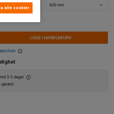
600 mm
a alle cookier
600 mm
800 mm
LEGG I HANDLEKURV
jøpsliste
elighet
stid 3
5 dager
‑
s garanti