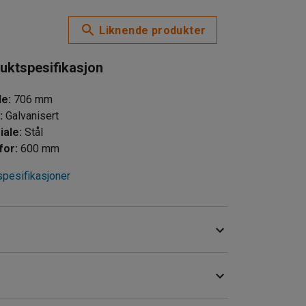
Liknende produkter
uktspesifikasjon
de
:
706
mm
e
:
Galvanisert
iale
:
Stål
for
:
600 mm
spesifikasjoner
liteten på lagerhyllen ved hjelp av dette