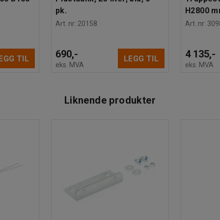
pk.
H2800 
Art. nr
:
20158
Art. nr
:
309
690,-
4 135,-
EGG TIL
LEGG TIL
eks. MVA
eks. MVA
Liknende produkter