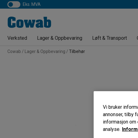
eks. MVA
Verksted
Lager & Oppbevaring
Løft & Transport
Cowab
Lager & Oppbevaring
Tilbehør
Vi bruker informa
annonser, tilby f
informasjon om d
analyse.
Inform