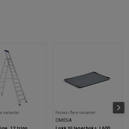
re varianter
Finnes i flere varianter
OMEGA
ge, 12 trinn,
Lokk til lagerboks, L600