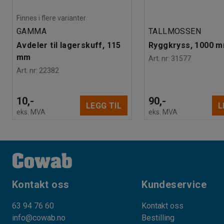
Finnes i flere varianter
GAMMA
TALLMOSSEN
Avdeler til lagerskuff, 115
Ryggkryss, 1000 
mm
Art. nr
:
31577
Art. nr
:
22382
10,-
90,-
LEGG TIL
L
eks. MVA
eks. MVA
Kontakt oss
Kundeservice
63 94 76 60
Kontakt oss
info@cowab.no
Bestilling