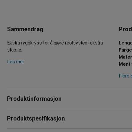
Sammendrag
Prod
Ekstra ryggkryss for å gjøre reolsystem ekstra
Leng
stabile.
Farg
Mater
Les mer
Ment 
Flere 
Produktinformasjon
Ryggkryss i galvanisert stål for hyllesystem. Du kan øke stabi
Produktspesifikasjon
ryggkrysset.
Lengde
:
706
mm