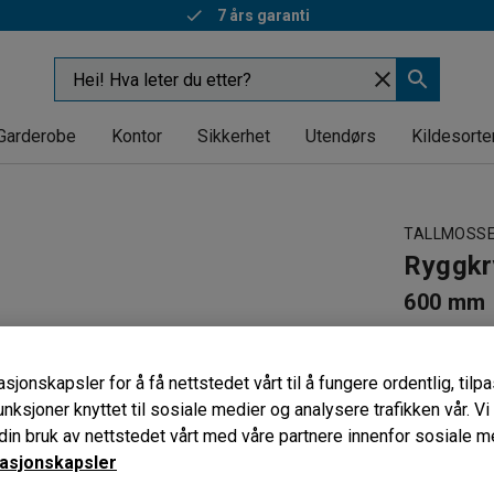
7 års garanti
Garderobe
Kontor
Sikkerhet
Utendørs
Kildesorte
TALLMOSS
Ryggkr
600 mm
Art. nr
:
218
Til lagerr
sjonskapsler for å få nettstedet vårt til å fungere ordentlig, til
For ekstra
unksjoner knyttet til sosiale medier og analysere trafikken vår. V
Enkel mon
in bruk av nettstedet vårt med våre partnere innenfor sosiale m
asjonskapsler
Lengde (mm