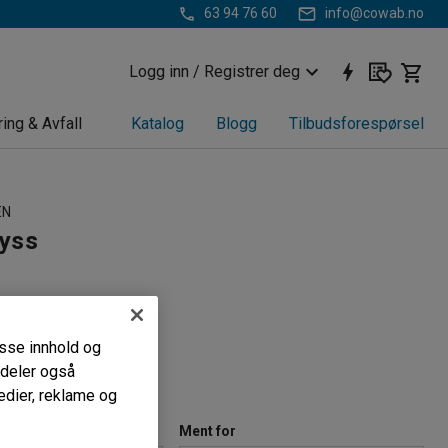
63 94 76 60
info@cowab.no
Logg inn / Registrer deg
ring & Avfall
Katalog
Blogg
Tilbudsforespørsel
EN
yss
953
eoler
passe innhold og
 stabilitet
i deler også
tering
edier, reklame og
)
Ment for