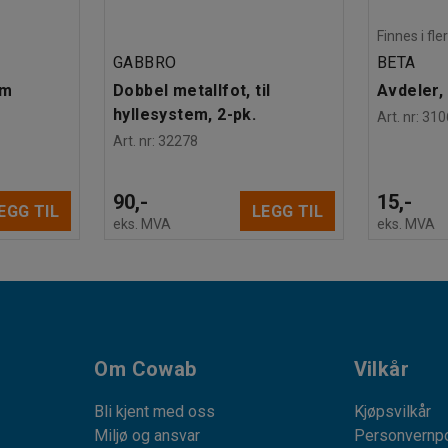
Finnes i fle
GABBRO
BETA
mm
Dobbel metallfot, til
Avdeler,
hyllesystem, 2-pk.
Art. nr
:
310
Art. nr
:
32278
90,-
15,-
EGG TIL
LEGG TIL
eks. MVA
eks. MVA
Om Cowab
Vilkår
Bli kjent med oss
Kjøpsvilkår
Miljø og ansvar
Personvernpo