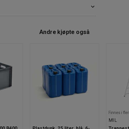
avlene på hyllereolen.
Andre kjøpte også
Finnes i fle
MIL
600 B400
Plastdunk, 25 liter, blå, 6-
Trappesti