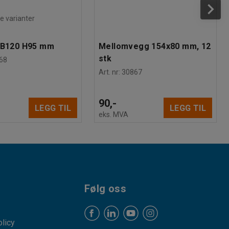
re varianter
 B120 H95 mm
Mellomvegg 154x80 mm, 12
stk
68
Art. nr
:
30867
90,-
LEGG TIL
LEGG TIL
eks. MVA
Følg oss
licy