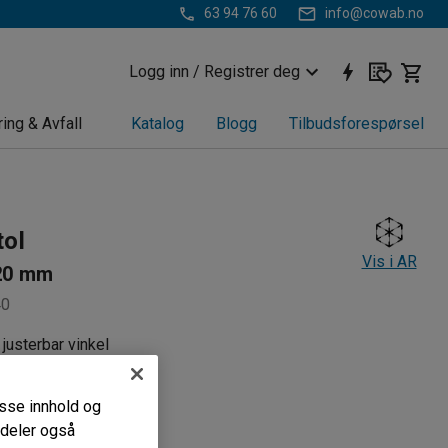
63 94 76 60
info@cowab.no
Logg inn / Registrer deg
ring & Avfall
Katalog
Blogg
Tilbudsforespørsel
tol
Vis i AR
20 mm
40
justerbar vinkel
k
de hjul
passe innhold og
i deler også