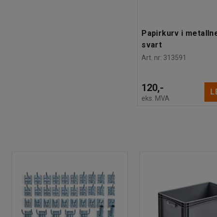
Papirkurv i metallne
svart
Art. nr
:
313591
120,-
L
eks. MVA