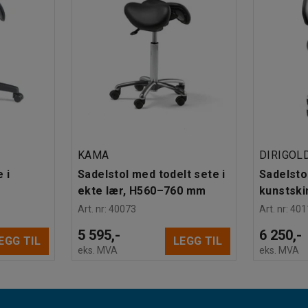
KAMA
DIRIGOL
 i
Sadelstol med todelt sete i
Sadelsto
ekte lær, H560–760 mm
kunstski
Art. nr
:
40073
Art. nr
:
401
5 595,-
6 250,-
EGG TIL
LEGG TIL
eks. MVA
eks. MVA