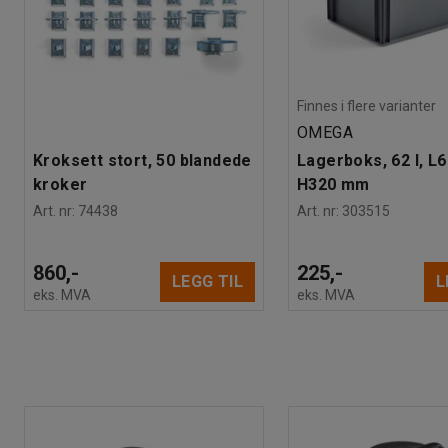
Finnes i flere varianter
OMEGA
Kroksett stort, 50 blandede
Lagerboks, 62 l, L
kroker
H320 mm
Art. nr
:
74438
Art. nr
:
303515
860,-
225,-
LEGG TIL
L
eks. MVA
eks. MVA