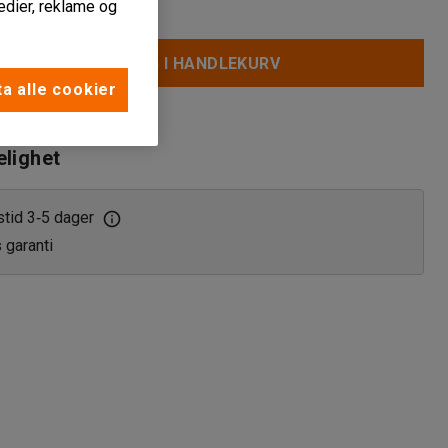
edier, reklame og
LEGG I HANDLEKURV
a alle cookier
jøpsliste
elighet
stid 3
5 dager
‑
s garanti