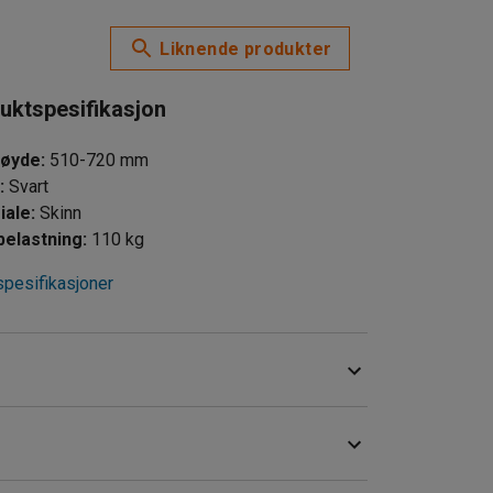
Liknende produkter
uktspesifikasjon
høyde
:
510-720
mm
e
:
Svart
iale
:
Skinn
elastning
:
110
kg
spesifikasjoner
elen på stolen for å få en bekvem og ergonomisk
 senkes ved hjelp av en gassfjær under setet.