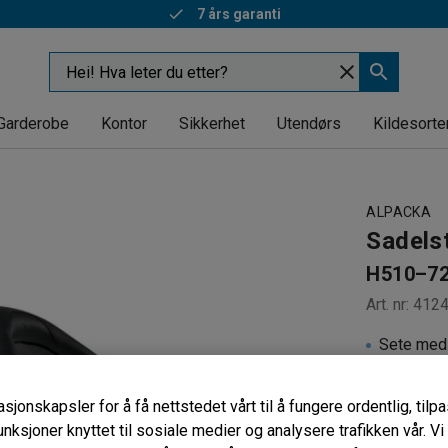
7 års garanti
Garderobe
Kontor
Sikkerhet
Utendørs
Kildesorte
ALPACKA
Sadels
H510–7
Art. nr
:
412
Sete med 
Hev/sen
Lettrullen
sjonskapsler for å få nettstedet vårt til å fungere ordentlig, til
unksjoner knyttet til sosiale medier og analysere trafikken vår. V
3 410,-