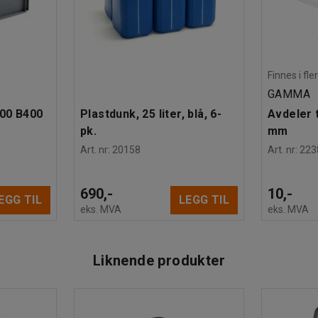
Finnes i fle
GAMMA
600 B400
Plastdunk, 25 liter, blå, 6-
Avdeler t
pk.
mm
Art. nr
:
20158
Art. nr
:
223
690,-
10,-
EGG TIL
LEGG TIL
eks. MVA
eks. MVA
Liknende produkter