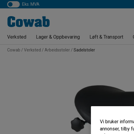
eks. MVA
Verksted
Lager & Oppbevaring
Løft & Transport
Cowab
Verksted
Arbeidsstoler
Sadelstoler
Vi bruker informa
annonser, tilby f