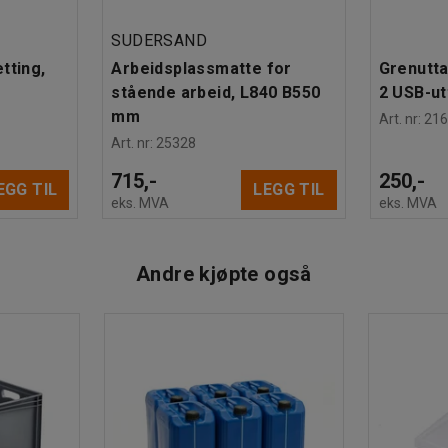
SUDERSAND
tting,
Arbeidsplassmatte for
Grenutta
stående arbeid, L840 B550
2 USB-ut
mm
Art. nr
:
216
Art. nr
:
25328
715,-
250,-
EGG TIL
LEGG TIL
eks. MVA
eks. MVA
Andre kjøpte også