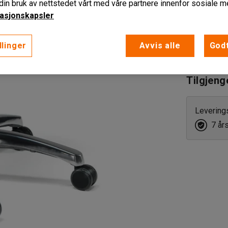
in bruk av nettstedet vårt med våre partnere innenfor sosiale m
eks. MVA
asjonskapsler
llinger
Avvis alle
Godt
Lag innk
Tilgjeng
Levering
7 år