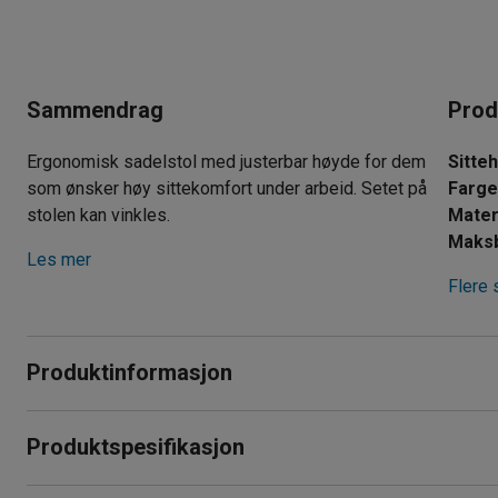
Sammendrag
Prod
Ergonomisk sadelstol med justerbar høyde for dem
Sitte
som ønsker høy sittekomfort under arbeid. Setet på
Farg
stolen kan vinkles.
Mater
Maksb
Les mer
Flere 
Produktinformasjon
Sadelstol med hjul og justerbart sete. Du kan stille inn vink
Produktspesifikasjon
sittestilling. Stolen er også høydejusterbar, og kan heves og
Sittehøyde
:
510-720
mm