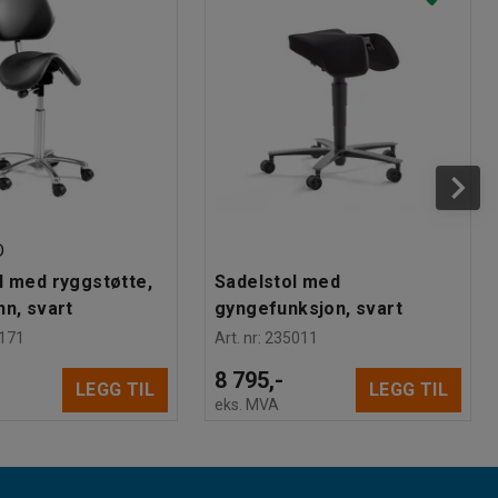
D
l med ryggstøtte,
Sadelstol med
nn, svart
gyngefunksjon, svart
171
Art. nr
:
235011
8 795,-
LEGG TIL
LEGG TIL
eks. MVA