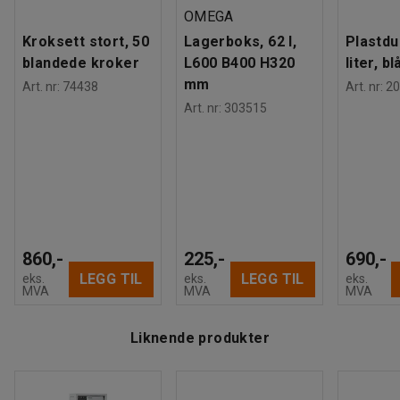
OMEGA
Kroksett stort, 50
Lagerboks, 62 l,
Plastdu
blandede kroker
L600 B400 H320
liter, bl
mm
Art. nr
:
74438
Art. nr
:
20
Art. nr
:
303515
860,-
225,-
690,-
LEGG TIL
LEGG TIL
eks.
eks.
eks.
MVA
MVA
MVA
Liknende produkter