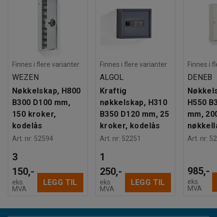
Finnes i flere varianter
Finnes i flere varianter
Finnes i f
WEZEN
ALGOL
DENEB
Nøkkelskap, H800
Kraftig
Nøkkels
B300 D100 mm,
nøkkelskap, H310
H550 B
150 kroker,
B350 D120 mm, 25
mm, 200
kodelås
kroker, kodelås
nøkkell
Art. nr
:
52594
Art. nr
:
52251
Art. nr
:
52
3
1
985,-
150,-
250,-
eks.
LEGG TIL
LEGG TIL
eks.
eks.
MVA
MVA
MVA