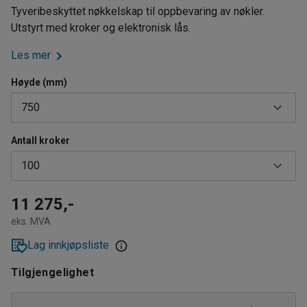
Tyveribeskyttet nøkkelskap til oppbevaring av nøkler.
Utstyrt med kroker og elektronisk lås.
Les mer
Høyde (mm)
750
Antall kroker
450
100
750
1250
42
11 275,-
eks. MVA
1500
100
Lag innkjøpsliste
140
Tilgjengelighet
372