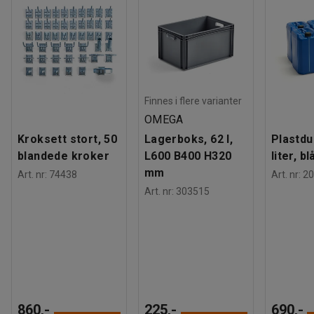
Farge
:
Svart
Fargekode
:
RAL 9005
Materiale
:
Stål
Antall hyller
:
1
Anbefalt antall personer til håndtering
:
1
Beregnet håndteringstid/person
:
10
Min
Finnes i flere varianter
Vekt
:
80,01
kg
Montering
:
Montert
OMEGA
Tester
:
FG approved, SSF 3492
Kroksett stort, 50
Lagerboks, 62 l,
Plastdu
blandede kroker
L600 B400 H320
liter, bl
mm
Art. nr
:
74438
Art. nr
:
20
Art. nr
:
303515
860,-
225,-
690,-