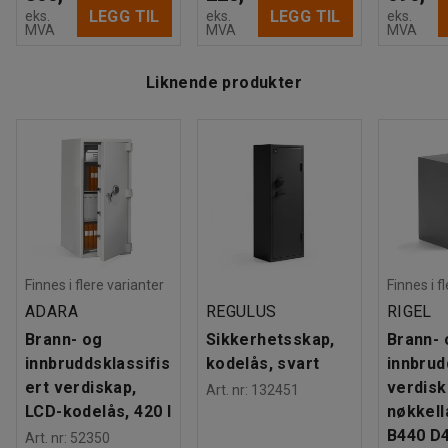
LEGG TIL
LEGG TIL
eks.
eks.
eks.
MVA
MVA
MVA
Liknende produkter
Finnes i flere varianter
Finnes i f
ADARA
REGULUS
RIGEL
Brann- og
Sikkerhetsskap,
Brann- 
innbruddsklassifis
kodelås, svart
innbrud
ert verdiskap,
verdisk
Art. nr
:
132451
LCD-kodelås, 420 l
nøkkell
B440 D
Art. nr
:
52350