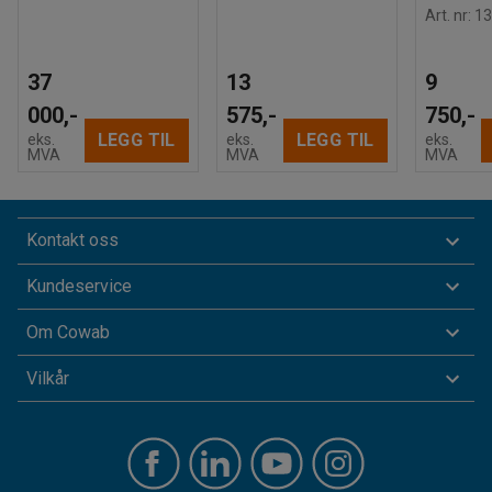
Art. nr
:
13
37
13
9
000,-
575,-
750,-
LEGG TIL
LEGG TIL
eks.
eks.
eks.
MVA
MVA
MVA
Kontakt oss
Kundeservice
Om Cowab
Vilkår