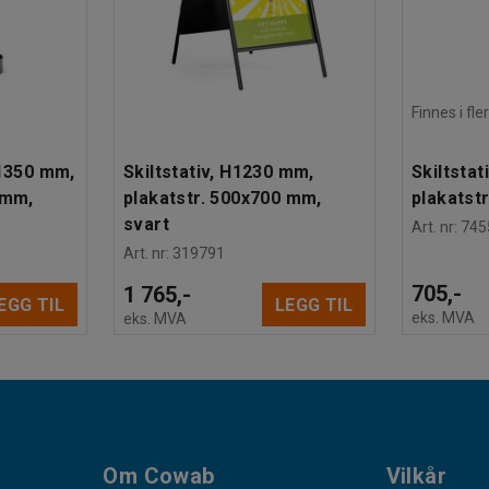
Finnes i fle
H1350 mm,
Skiltstativ, H1230 mm,
Skiltsta
 mm,
plakatstr. 500x700 mm,
plakatstr
svart
Art. nr
:
745
Art. nr
:
319791
705,-
1 765,-
EGG TIL
LEGG TIL
eks. MVA
eks. MVA
Om Cowab
Vilkår