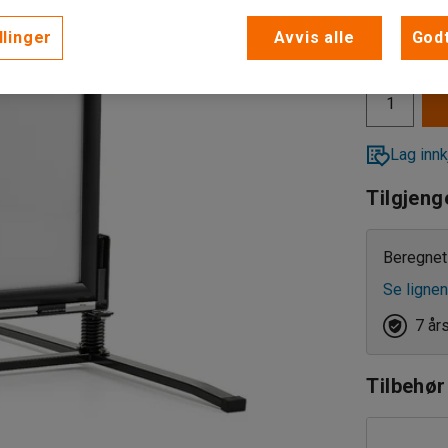
2 985,-
llinger
Avvis alle
Godt
eks. MVA
Lag innk
Tilgjeng
Beregnet 
Se lignen
7 år
Tilbehør