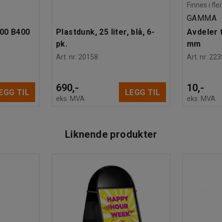
Finnes i fle
GAMMA
600 B400
Plastdunk, 25 liter, blå, 6-
Avdeler t
pk.
mm
Art. nr
:
20158
Art. nr
:
223
690,-
10,-
EGG TIL
LEGG TIL
eks. MVA
eks. MVA
Liknende produkter