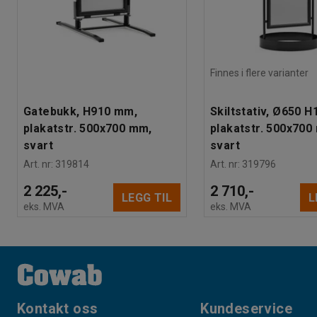
Finnes i flere varianter
Gatebukk, H910 mm,
Skiltstativ, Ø650 
plakatstr. 500x700 mm,
plakatstr. 500x700
svart
svart
Art. nr
:
319814
Art. nr
:
319796
2 225,-
2 710,-
LEGG TIL
L
eks. MVA
eks. MVA
Kontakt oss
Kundeservice