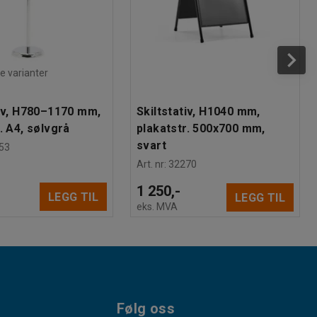
re varianter
tiv, H780–1170 mm,
Skiltstativ, H1040 mm,
. A4, sølvgrå
plakatstr. 500x700 mm,
svart
53
Art. nr
:
32270
1 250,-
LEGG TIL
LEGG TIL
eks. MVA
Følg oss