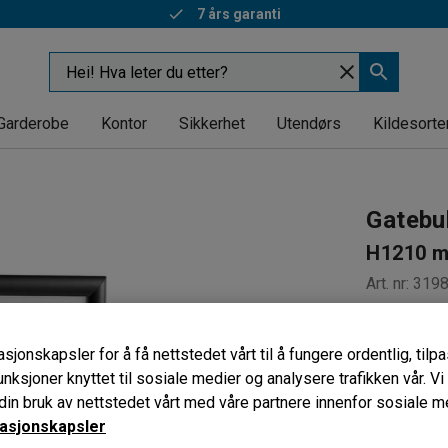
7 års garanti
Garderobe
Kontor
Sikkerhet
Utendørs
Kildesorte
Gatebu
H1210 mm
Art. nr
:
319
Pulverlak
Tåler tøf
sjonskapsler for å få nettstedet vårt til å fungere ordentlig, til
Kraftig k
unksjoner knyttet til sosiale medier og analysere trafikken vår. V
in bruk av nettstedet vårt med våre partnere innenfor sosiale m
Farge
:
Svart
asjonskapsler