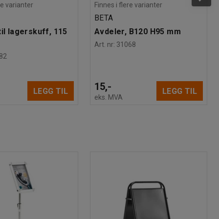
re varianter
Finnes i flere varianter
BETA
il lagerskuff, 115
Avdeler, B120 H95 mm
Art. nr
:
31068
82
15,-
LEGG TIL
LEGG TIL
eks. MVA