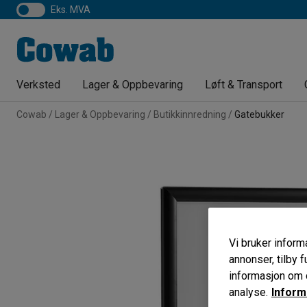
eks. MVA
Verksted
Lager & Oppbevaring
Løft & Transport
Cowab
Lager & Oppbevaring
Butikkinnredning
Gatebukker
Vi bruker informa
annonser, tilby f
informasjon om d
analyse.
Inform