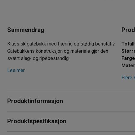
Sammendrag
Prod
Klassisk gatebukk med fjæring og stødig benstativ.
Total
Gatebukkens konstruksjon og materiale gjør den
Størr
svært slag- og ripebestandig.
Farg
Mater
Les mer
Flere 
Produktinformasjon
Gatebukk med et klassisk utseende og lang levetid. Du kan e
Produktspesifikasjon
beskyttelsesplast kjøper separat, ett sett beskyttelsesplast
gjør at gatebukken står stødig. For ytterligere å forbedre sta
Totalhøyde
:
1210
mm