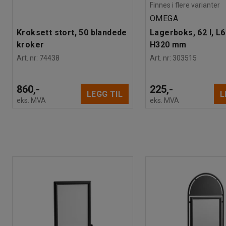
Finnes i flere varianter
OMEGA
Kroksett stort, 50 blandede
Lagerboks, 62 l, L
kroker
H320 mm
Art. nr
:
74438
Art. nr
:
303515
860,-
225,-
LEGG TIL
L
eks. MVA
eks. MVA