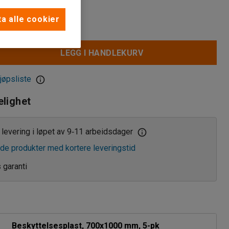
a alle cookier
LEGG I HANDLEKURV
jøpsliste
elighet
levering i løpet av 9
11 arbeidsdager
‑
de produkter med kortere leveringstid
s garanti
Beskyttelsesplast, 700x1000 mm, 5-pk