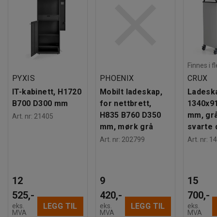
Finnes i f
PYXIS
PHOENIX
CRUX
IT-kabinett, H1720
Mobilt ladeskap,
Ladeska
B700 D300 mm
for nettbrett,
1340x9
H835 B760 D350
mm, gr
Art. nr
:
21405
mm, mørk grå
svarte 
Art. nr
:
202799
Art. nr
:
14
12
9
15
525,-
420,-
700,-
LEGG TIL
LEGG TIL
eks.
eks.
eks.
MVA
MVA
MVA