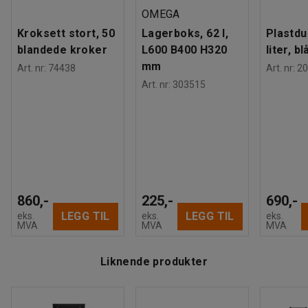
OMEGA
Kroksett stort, 50
Lagerboks, 62 l,
Plastdu
blandede kroker
L600 B400 H320
liter, bl
mm
Art. nr
:
74438
Art. nr
:
20
Art. nr
:
303515
860,-
225,-
690,-
LEGG TIL
LEGG TIL
eks.
eks.
eks.
MVA
MVA
MVA
Liknende produkter