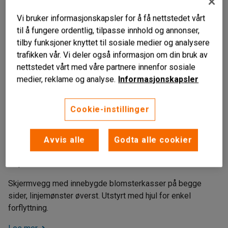
Vi bruker informasjonskapsler for å få nettstedet vårt
til å fungere ordentlig, tilpasse innhold og annonser,
tilby funksjoner knyttet til sosiale medier og analysere
trafikken vår. Vi deler også informasjon om din bruk av
nettstedet vårt med våre partnere innenfor sosiale
medier, reklame og analyse.
Informasjonskapsler
Cookie-instillinger
Liknende produkter
Levers med kunstige vekster
Avvis alle
Godta alle cookier
Dekorere og deler opp
hjul for fleksibilitet
Skjermvegg med innebygde blomsterkasser på begge
sider, linjemønster øverst. Utstyrt med hjul for enkel
forflyttning.