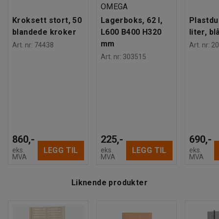
OMEGA
Kroksett stort, 50
Lagerboks, 62 l,
Plastdu
blandede kroker
L600 B400 H320
liter, bl
mm
Art. nr
:
74438
Art. nr
:
20
Art. nr
:
303515
860,-
225,-
690,-
LEGG TIL
LEGG TIL
eks.
eks.
eks.
MVA
MVA
MVA
Liknende produkter