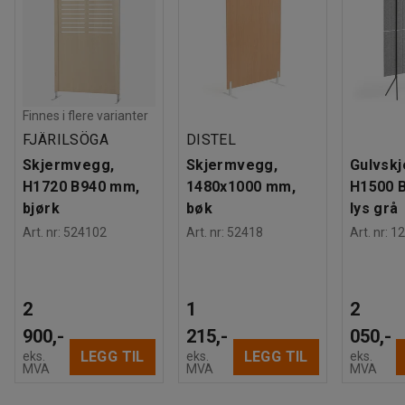
Finnes i flere varianter
FJÄRILSÖGA
DISTEL
Skjermvegg,
Skjermvegg,
Gulvskj
H1720 B940 mm,
1480x1000 mm,
H1500 
bjørk
bøk
lys grå
Art. nr
:
524102
Art. nr
:
52418
Art. nr
:
12
2
1
2
900,-
215,-
050,-
LEGG TIL
LEGG TIL
eks.
eks.
eks.
MVA
MVA
MVA