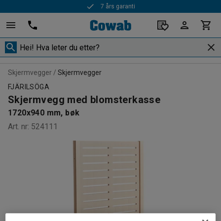
7 års garanti
Skjermvegger
Skjermvegger
FJÄRILSÖGA
Skjermvegg med blomsterkasse
1720x940 mm, bøk
Art. nr
:
524111