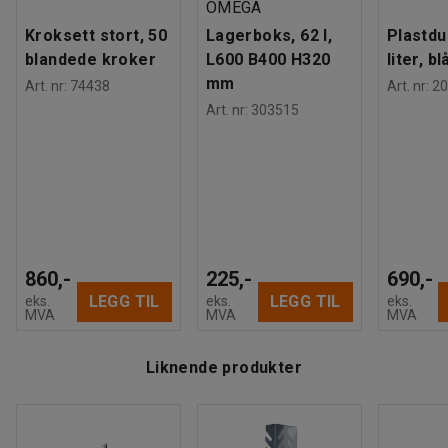
OMEGA
Kroksett stort, 50
Lagerboks, 62 l,
Plastdu
blandede kroker
L600 B400 H320
liter, bl
mm
Art. nr
:
74438
Art. nr
:
20
Art. nr
:
303515
860,-
225,-
690,-
LEGG TIL
LEGG TIL
eks.
eks.
eks.
MVA
MVA
MVA
Liknende produkter