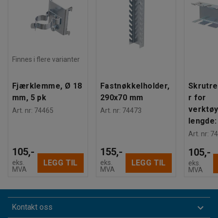
Finnes i flere varianter
Fjærklemme, Ø 18
Fastnøkkelholder,
Skrutr
mm, 5 pk
290x70 mm
r for
verktøy
Art. nr
:
74465
Art. nr
:
74473
lengde
Art. nr
:
74
105,-
155,-
105,-
LEGG TIL
LEGG TIL
eks.
eks.
eks.
MVA
MVA
MVA
Kontakt oss