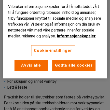
Vi bruker informasjonskapsler for å få nettstedet vårt
til å fungere ordentlig, tilpasse innhold og annonser,
tilby funksjoner knyttet til sosiale medier og analysere
trafikken vår. Vi deler også informasjon om din bruk av
nettstedet vårt med våre partnere innenfor sosiale
medier, reklame og analyse.
Informasjonskapsler
Liknende produkter
Cookie-instillinger
Avvis alle
Godta alle cookier
Til verktøytavle
For skrujern og annet verktøy
Lett å feste
Praktisk holder til skrutrekker som festes på verktøytavler.
Fest kortsiden på skrutrekkerholderen mot verktøypanelet
for å få en tilpasset oppbevaringsløsning for verktøy og