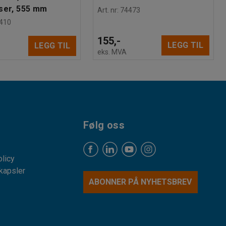
ser, 555 mm
Art. nr
:
74473
410
155,-
LEGG TIL
LEGG TIL
eks. MVA
Følg oss
licy
kapsler
ABONNER PÅ NYHETSBREV