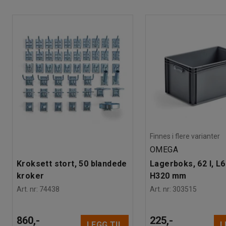
Beregnet håndteringstid/person
:
10
Min
Vekt
:
0,3
kg
Finnes i flere varianter
OMEGA
Kroksett stort, 50 blandede
Lagerboks, 62 l, L
kroker
H320 mm
Art. nr
:
74438
Art. nr
:
303515
860,-
225,-
LEGG TIL
L