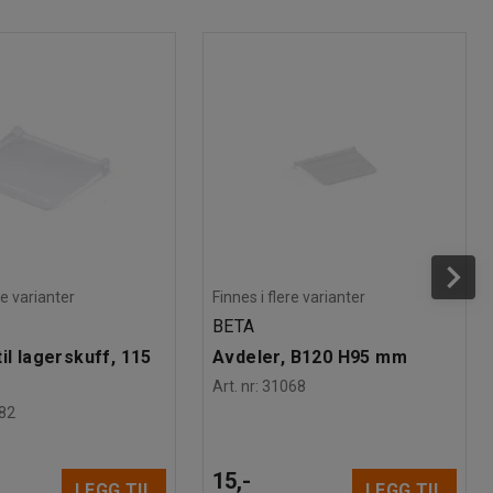
re varianter
Finnes i flere varianter
BETA
il lagerskuff, 115
Avdeler, B120 H95 mm
Art. nr
:
31068
82
15,-
LEGG TIL
LEGG TIL