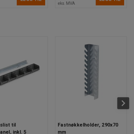
eks. MVA
ist til
Fastnøkkelholder, 290x70
nel, inkl. 5
mm