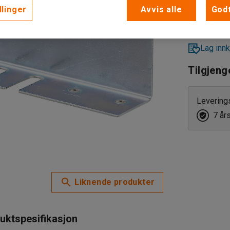
llinger
Avvis alle
Godt
Lag innk
Tilgjeng
Levering
7 år
Liknende produkter
uktspesifikasjon