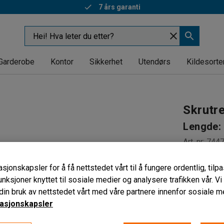
7 års garanti
Garderobe
Kontor
Sikkerhet
Utendørs
Kildesorte
Skrutr
Lengde:
Art. nr
:
744
Til verktø
sjonskapsler for å få nettstedet vårt til å fungere ordentlig, til
For skruj
unksjoner knyttet til sosiale medier og analysere trafikken vår. V
Lett å fes
in bruk av nettstedet vårt med våre partnere innenfor sosiale m
asjonskapsler
105,-
eks. MVA