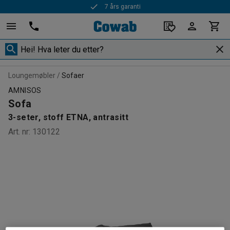
7 års garanti
Loungemøbler
Sofaer
AMNISOS
Sofa
3-seter, stoff ETNA, antrasitt
Art. nr
:
130122