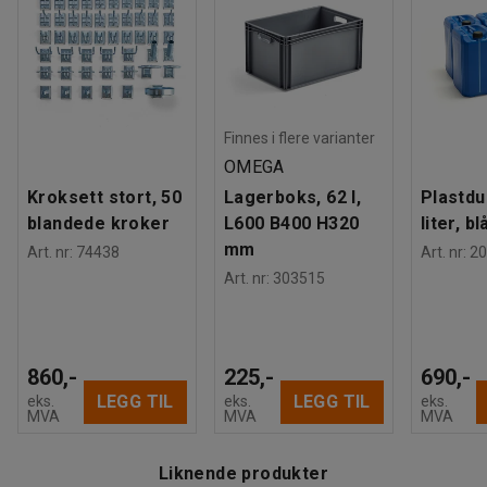
Materiale
:
100% Polyester
slitesterkt stoff som egner seg for miljøer hvor slitasjen er
Materialspesifikasjon
:
Davis - Etna 96
spesielt stor.
Slitestyrke
:
80000
Md
Farge understell
:
Svart
Fargekode understell
:
RAL 9005
Materiale understell
:
Stål
Finnes i flere varianter
Antall sitteplasser
:
3
OMEGA
Anbefalt antall personer til håndtering
:
2
Kroksett stort, 50
Lagerboks, 62 l,
Plastdu
Beregnet håndteringstid/person
:
15
Min
blandede kroker
L600 B400 H320
liter, bl
Vekt
:
55
kg
mm
Art. nr
:
74438
Art. nr
:
20
Montering
:
Montert
Art. nr
:
303515
Tester
:
EN 16139:2013
Kvalitets- og miljømerking
:
Möbelfakta 320251008
860,-
225,-
690,-
LEGG TIL
LEGG TIL
eks.
eks.
eks.
MVA
MVA
MVA
Liknende produkter