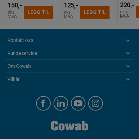
220,-
150,-
125,-
eks.
LEGG TIL
LEGG TIL
eks.
eks.
MVA
MVA
MVA
Kontakt oss
Kundeservice
Om Cowab
Vilkår