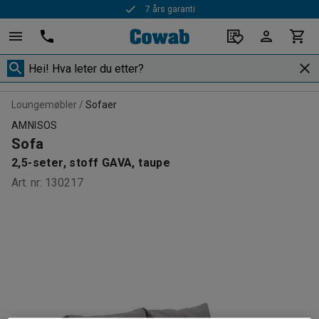
7 års garanti
Rask levering
Loungemøbler
Sofaer
AMNISOS
Sofa
2,5-seter, stoff GAVA, taupe
Art. nr
:
130217