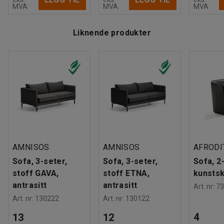
MVA
MVA
MVA
Liknende produkter
AMNISOS
AMNISOS
AFRODI
Sofa, 3-seter,
Sofa, 3-seter,
Sofa, 2
stoff GAVA,
stoff ETNA,
kunstsk
antrasitt
antrasitt
Art. nr
:
73
Art. nr
:
130222
Art. nr
:
130122
4
13
12