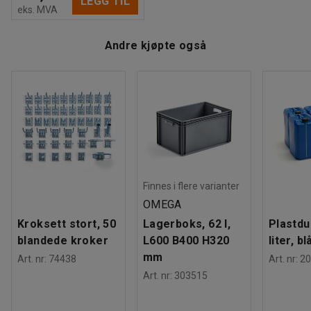
LEGG TIL
eks. MVA
Andre kjøpte også
Finnes i flere varianter
OMEGA
Kroksett stort, 50
Lagerboks, 62 l,
Plastdu
blandede kroker
L600 B400 H320
liter, bl
mm
Art. nr
:
74438
Art. nr
:
20
Art. nr
:
303515