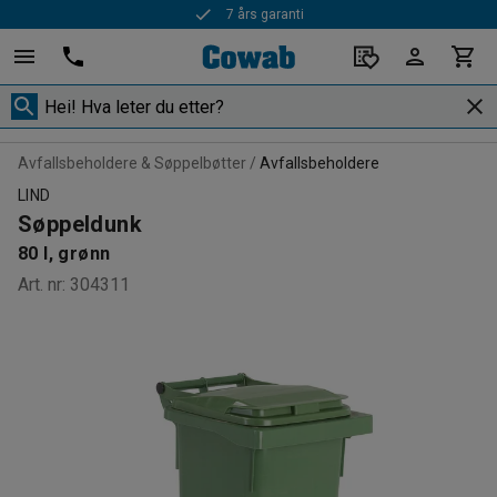
7 års garanti
Avfallsbeholdere & Søppelbøtter
Avfallsbeholdere
LIND
Søppeldunk
80 l, grønn
Art. nr
:
304311