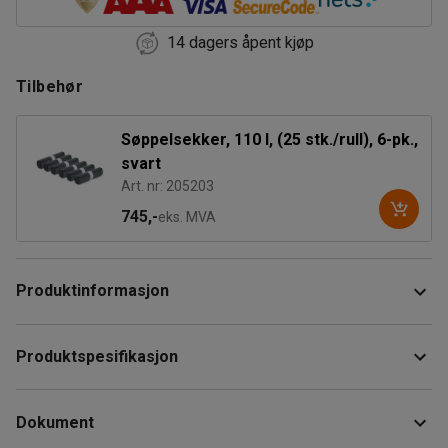
14 dagers åpent kjøp
Tilbehør
Søppelsekker, 110 l, (25 stk./rull), 6-pk.,
svart
Art. nr: 205203
745,-
eks. MVA
Produktinformasjon
Klassisk, stabil avfallsbeholder som er designet for god
Produktspesifikasjon
ergonomi. Det solide, gripevennlige håndtaket og de store
gummihjulene gjør det enkelt å håndtere og forflytte
Høyde
:
940
mm
beholderen også i snø og over fortauskanter.
Dokument
Bredde
:
445
mm