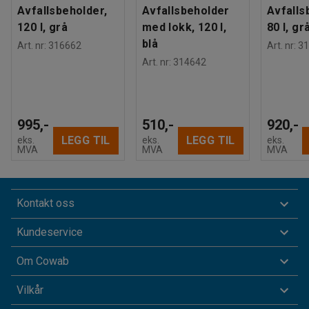
Avfallsbeholder,
Avfallsbeholder
Avfalls
120 l, grå
med lokk, 120 l,
80 l, gr
blå
Art. nr
:
316662
Art. nr
:
31
Art. nr
:
314642
995,-
510,-
920,-
LEGG TIL
LEGG TIL
eks.
eks.
eks.
MVA
MVA
MVA
Kontakt oss
Kundeservice
Om Cowab
Vilkår