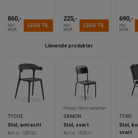
860,-
225,-
690,-
LEGG TIL
LEGG TIL
eks.
eks.
eks.
MVA
MVA
MVA
Liknende produkter
Finnes i flere varianter
TYCHE
SAMON
TYRO
Stol, antrasitt
Stol, svart
Stol, k
svart
Art. nr
:
128182
Art. nr
:
102611