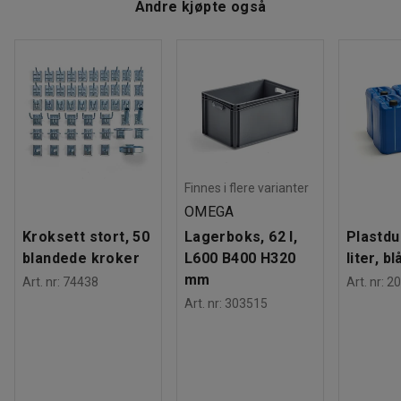
Beregnet håndteringstid/person
:
5
Min
Andre kjøpte også
Vekt
:
3,4
kg
Montering
:
Montert
Tester
:
EN 16139:2013
Finnes i flere varianter
OMEGA
Kroksett stort, 50
Lagerboks, 62 l,
Plastdu
blandede kroker
L600 B400 H320
liter, bl
mm
Art. nr
:
74438
Art. nr
:
20
Art. nr
:
303515