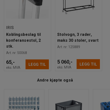
Materiale understell
:
Stål
Antall / forpakning
:
4
Antall stabel
:
10
Maksbelastning
:
110
kg
Anbefalt antall personer til håndtering
:
1
IRIS
Beregnet håndteringstid/person
:
10
Min
Koblingsbeslag til
Stolvogn, 3 rader,
Vekt
:
24,04
kg
konferansestol, 2
maks 30 stoler, svart
Montering
:
Montert
stk.
Art. nr
:
125889
Tester
:
EN 16139:2013
Art. nr
:
50068
5 060,-
65,-
LEGG TIL
LEGG TIL
eks. MVA
eks. MVA
Andre kjøpte også