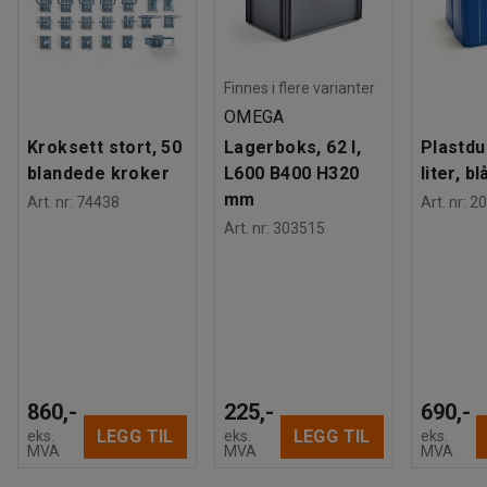
Finnes i flere varianter
OMEGA
Kroksett stort, 50
Lagerboks, 62 l,
Plastdu
blandede kroker
L600 B400 H320
liter, bl
mm
Art. nr
:
74438
Art. nr
:
20
Art. nr
:
303515
860,-
225,-
690,-
LEGG TIL
LEGG TIL
eks.
eks.
eks.
MVA
MVA
MVA