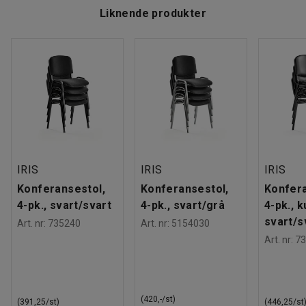
Liknende produkter
IRIS
IRIS
IRIS
Konferansestol,
Konferansestol,
Konfera
4-pk., svart/svart
4-pk., svart/grå
4-pk., 
svart/s
Art. nr
:
735240
Art. nr
:
5154030
Art. nr
:
73
(420,-/st)
(391,25/st)
(446,25/st