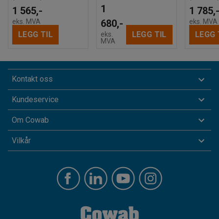
1
1 565,-
1 785,
eks. MVA
680,-
eks. MVA
LEGG TIL
LEGG TIL
LEGG 
eks.
MVA
Kontakt oss
Kundeservice
Om Cowab
Vilkår