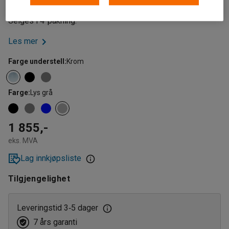
kobles sammen med koblingsbeslag (ikke inkludert).
Selges i 4-pakning.
Les mer
Farge understell
:
Krom
Farge
:
Lys grå
1 855,-
eks. MVA
Lag innkjøpsliste
Tilgjengelighet
Leveringstid 3
5 dager
‑
7 års garanti