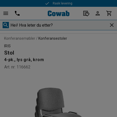
Rask levering
Konferansemøbler
Konferansestoler
IRIS
Stol
4-pk., lys grå, krom
Art. nr
:
116662