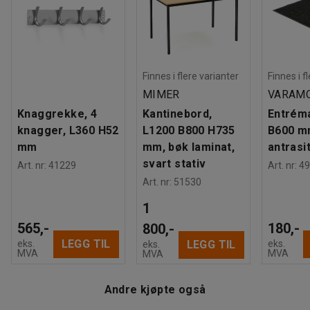
Maksbelastning
:
110
kg
Anbefalt antall personer til håndtering
:
1
Beregnet håndteringstid/person
:
5
Min
Vekt
:
7
kg
Montering
:
Montert
Finnes i flere varianter
Finnes i f
MIMER
VARAM
Knaggrekke, 4
Kantinebord,
Entréma
knagger, L360 H52
L1200 B800 H735
B600 m
mm
mm, bøk laminat,
antrasit
svart stativ
Art. nr
:
41229
Art. nr
:
49
Art. nr
:
51530
1
565,-
180,-
800,-
LEGG TIL
eks.
eks.
LEGG TIL
eks.
MVA
MVA
MVA
Andre kjøpte også