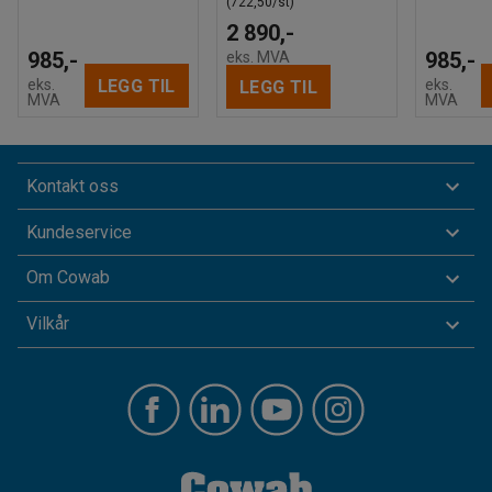
(722,50/st)
2 890,-
985,-
985,-
eks. MVA
LEGG TIL
eks.
eks.
LEGG TIL
MVA
MVA
Kontakt oss
Kundeservice
Om Cowab
Vilkår