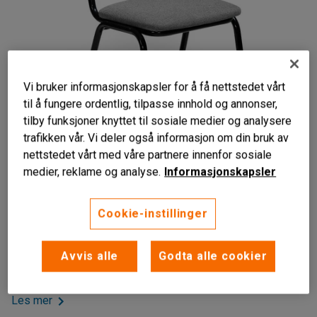
Vi bruker informasjonskapsler for å få nettstedet vårt
til å fungere ordentlig, tilpasse innhold og annonser,
tilby funksjoner knyttet til sosiale medier og analysere
trafikken vår. Vi deler også informasjon om din bruk av
nettstedet vårt med våre partnere innenfor sosiale
Liknende produkter
medier, reklame og analyse.
Informasjonskapsler
Kan stables
Stabil konstruksjon
Cookie-instillinger
Setet og ryggstøtten er polstret
Den stabile kantinestolen kan stables, og har polstret sete
Avvis alle
Godta alle cookier
og ryggstøtte for god sittekomfort.
Les mer