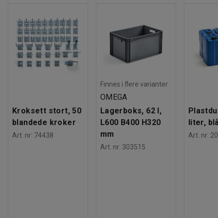
Finnes i flere varianter
OMEGA
Kroksett stort, 50
Lagerboks, 62 l,
Plastdu
blandede kroker
L600 B400 H320
liter, bl
mm
Art. nr
:
74438
Art. nr
:
20
Art. nr
:
303515