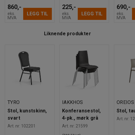
860,-
225,-
690,-
LEGG TIL
LEGG TIL
eks.
eks.
eks.
MVA
MVA
MVA
Liknende produkter
TYRO
IAKKHOS
OREIOS
Stol, kunstskinn,
Konferansestol,
Stol, t
svart
4-pk., mørk grå
Art. nr
:
12
Art. nr
:
102201
Art. nr
:
21599