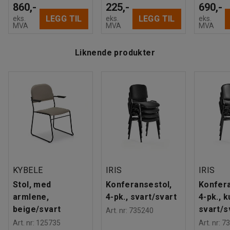
860,-
225,-
690,-
LEGG TIL
LEGG TIL
eks.
eks.
eks.
MVA
MVA
MVA
Liknende produkter
KYBELE
IRIS
IRIS
Stol, med
Konferansestol,
Konfera
armlene,
4-pk., svart/svart
4-pk., 
beige/svart
svart/s
Art. nr
:
735240
Art. nr
:
125735
Art. nr
:
73