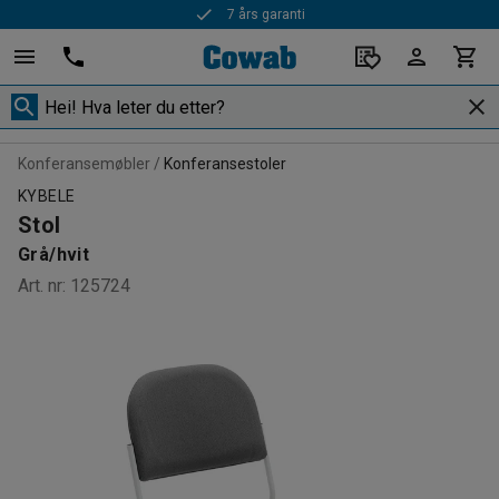
7 års garanti
Rask levering
Konferansemøbler
Konferansestoler
KYBELE
Stol
Grå/hvit
Art. nr
:
125724