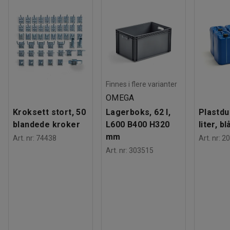
Farge
:
Grå
(beslag selges separat).
Materiale sete
:
Stoff
Materialspesifikasjon
:
Camira - Era CSE13
Sammensetningen
:
100% Polyester
Slitestyrke
:
100000
Md
Farge understell
:
Hvit
Materiale understell
:
Stål
Finnes i flere varianter
Maksbelastning
:
110
kg
OMEGA
Anbefalt antall personer til håndtering
:
1
Kroksett stort, 50
Lagerboks, 62 l,
Plastdu
Beregnet håndteringstid/person
:
5
Min
blandede kroker
L600 B400 H320
liter, bl
Vekt
:
4,9
kg
mm
Art. nr
:
74438
Art. nr
:
20
Montering
:
Montert
Art. nr
:
303515
Tester
:
EN 16139:2013