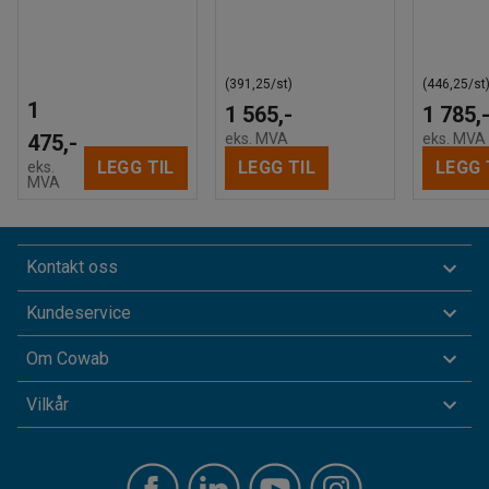
(391,25/st)
(446,25/st
1
1 565,-
1 785,
475,-
eks. MVA
eks. MVA
LEGG TIL
LEGG TIL
LEGG 
eks.
MVA
Kontakt oss
Kundeservice
Om Cowab
Vilkår