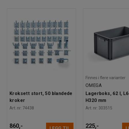
Farge stolpe
:
Børstet stål
Avsperringsstolpen er egnet for utendørsbruk, lager, verkstede
Anbefalt antall personer til håndtering
:
1
gir mulighet for enkel avgrensing da den kan plasseres på ø
Beregnet håndteringstid/person
:
5
Min
Stroppen har også et veggmontert feste.
Vekt
:
11,12
kg
Finnes i flere varianter
OMEGA
Kroksett stort, 50 blandede
Lagerboks, 62 l, L
kroker
H320 mm
Art. nr
:
74438
Art. nr
:
303515
860,-
225,-
LEGG TIL
L