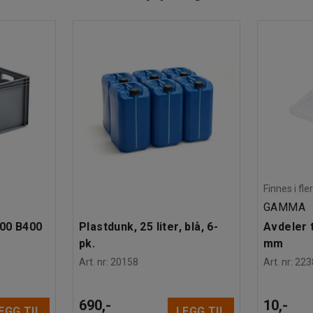
r, kinoer, butikker eller flyplasser m.m. Stolpen
nsket sted med ønsket uttrekk på selve båndet.
Finnes i fle
GAMMA
600 B400
Plastdunk, 25 liter, blå, 6-
Avdeler t
pk.
mm
Art. nr
:
20158
Art. nr
:
223
690,-
10,-
EGG TIL
LEGG TIL