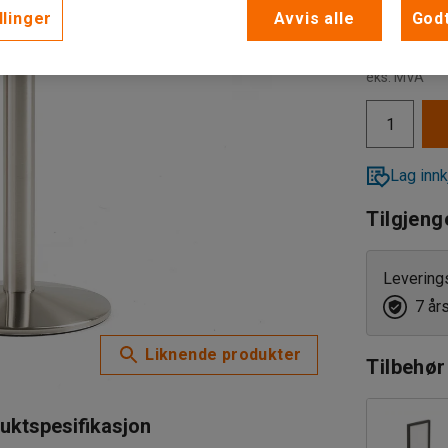
llinger
Avvis alle
Godt
1 175,-
eks. MVA
Lag innk
Tilgjeng
Levering
7 år
Liknende produkter
Tilbehør
uktspesifikasjon