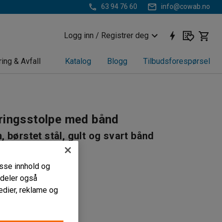
63 94 76 60
info@cowab.no
Logg inn / Registrer deg
ring & Avfall
Katalog
Blogg
Tilbudsforespørsel
ringsstolpe med bånd
 børstet stål, gult og svart bånd
05
passe innhold og
 avsperring
i deler også
ørsbruk
edier, reklame og
tet bånd
belte
:
Svart/gul