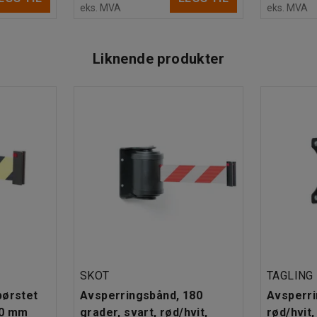
eks. MVA
eks. MVA
Liknende produkter
SKOT
TAGLING
børstet
Avsperringsbånd, 180
Avsperri
00 mm
grader, svart, rød/hvit,
rød/hvit