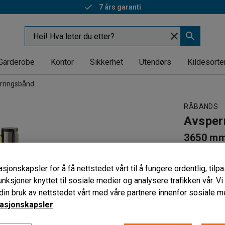
7 års garanti
Garderobe
Kontor
Sikkerhet
Utendørs
Kildesorte
rringsbånd
RÅBANDS
Avsper
3650 mm,
Art. nr
:
524
sjonskapsler for å få nettstedet vårt til å fungere ordentlig, til
Fleksibel
unksjoner knyttet til sosiale medier og analysere trafikken vår. V
For utend
in bruk av nettstedet vårt med våre partnere innenfor sosiale m
Fjærbelas
asjonskapsler
Hovedfarge 