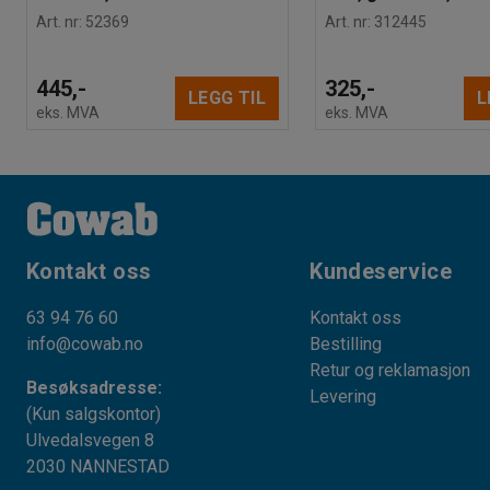
Art. nr
:
52369
Art. nr
:
312445
445,-
325,-
LEGG TIL
L
eks. MVA
eks. MVA
Kontakt oss
Kundeservice
63 94 76 60
Kontakt oss
info@cowab.no
Bestilling
Retur og reklamasjon
Besøksadresse:
Levering
(Kun salgskontor)
Ulvedalsvegen 8
2030 NANNESTAD