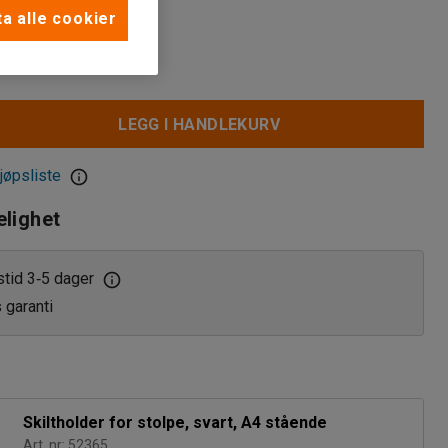
a alle cookier
LEGG I HANDLEKURV
jøpsliste
elighet
stid 3
5 dager
‑
s garanti
Skiltholder for stolpe, svart, A4 stående
Art. nr: 52365