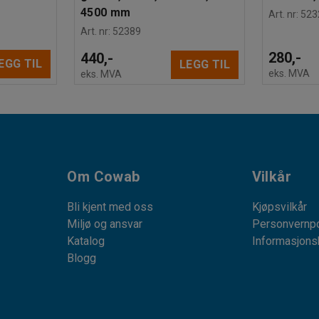
4500 mm
Art. nr
:
523
Art. nr
:
52389
280,-
440,-
EGG TIL
LEGG TIL
eks. MVA
eks. MVA
Om Cowab
Vilkår
Bli kjent med oss
Kjøpsvilkår
Miljø og ansvar
Personvernpo
Katalog
Informasjons
Blogg