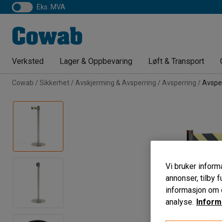
eks. MVA
Verksted
Lager & Oppbevaring
Løft & Transport
Cowab
Sikkerhet
Avskjerming & Avsperring
Avsperring
Avspe
Vi bruker informa
annonser, tilby f
informasjon om d
analyse.
Inform