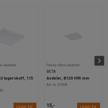
re varianter
Finnes i flere varianter
BETA
il lagerskuff, 115
Avdeler, B120 H95 mm
Art. nr
:
31068
82
15,-
LEGG TIL
LEGG TIL