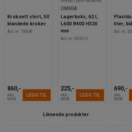
Finnes i flere varianter
OMEGA
Kroksett stort, 50
Lagerboks, 62 l,
Plastdu
blandede kroker
L600 B400 H320
liter, bl
mm
Art. nr
:
74438
Art. nr
:
20
Art. nr
:
303515
860,-
225,-
690,-
LEGG TIL
LEGG TIL
eks.
eks.
eks.
MVA
MVA
MVA
Liknende produkter