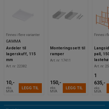
Finnes i flere varianter
Finnes i f
GAMMA
Avdeler til
Monteringssett til
Langsid
lagerskuff, 115
ramper
pall, 1
mm
lasteh
Art. nr
:
17411
Art. nr
:
22382
Art. nr
:
25
1
10,-
150,-
635,-
LEGG TIL
LEGG TIL
eks.
eks.
eks.
MVA
MVA
MVA