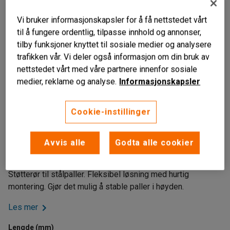
Vi bruker informasjonskapsler for å få nettstedet vårt
til å fungere ordentlig, tilpasse innhold og annonser,
tilby funksjoner knyttet til sosiale medier og analysere
trafikken vår. Vi deler også informasjon om din bruk av
nettstedet vårt med våre partnere innenfor sosiale
medier, reklame og analyse.
Informasjonskapsler
Cookie-instillinger
Enkel montering
Enkle å ta av
Avvis alle
Godta alle cookier
Gjør det mulig å stable i høyden
Støtterør til stålpaller. Fleksibel løsning med hurtig
montering. Gjør det mulig å stable paller i høyden.
Les mer
Lengde (mm)