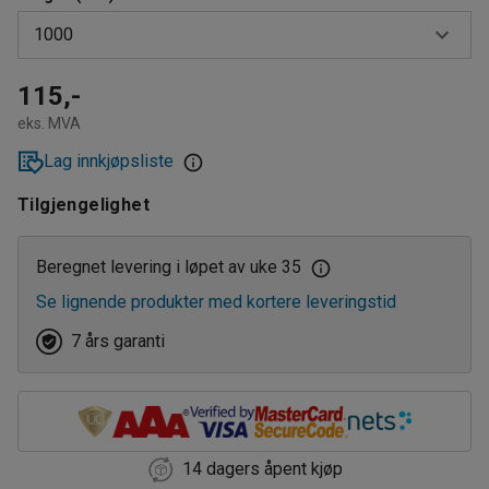
1000
500
115,-
eks. MVA
800
Lag innkjøpsliste
1000
Tilgjengelighet
1200
1500
Beregnet levering i løpet av uke 35
Se lignende produkter med kortere leveringstid
7 års garanti
14 dagers åpent kjøp