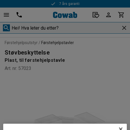
7 års garanti
Førstehjelpsutstyr
Førstehjelpstavler
Støvbeskyttelse
Plast, til førstehjelpstavle
Art. nr
:
57023