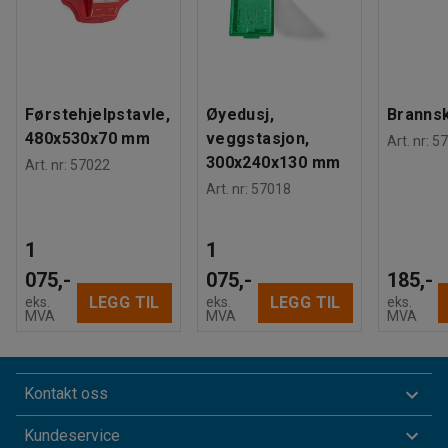
Førstehjelpstavle,
Øyedusj,
Branns
480x530x70 mm
veggstasjon,
Art. nr
:
57
300x240x130 mm
Art. nr
:
57022
Art. nr
:
57018
1
1
075,-
075,-
185,-
LEGG TIL
LEGG TIL
eks.
eks.
eks.
MVA
MVA
MVA
Kontakt oss
Kundeservice