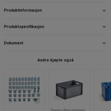
Produktinformasjon
Beskyttelsen holder førstehjelpstavlen fri for støv. Ren og
Produktspesifikasjon
hygienisk oppbevaring for plaster og bandasjer.
Farge
:
Transparent
Laget i gjennomsiktig plast, slik at alle deler av
Dokument
Anbefalt antall personer til håndtering
:
1
førstehjelpstavlen er godt synlige. Du ser raskt når det er
Beregnet håndteringstid/person
:
5
Min
på tide på fylle på med nye bandasjer eller komplettere
Vekt
:
0,7
kg
Last ned vedlikeholdsråd
med flere produkter, etter som det trengs.
Andre kjøpte også
Finnes i flere varianter