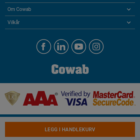
Om Cowab
Vilkår
LEGG I HANDLEKURV