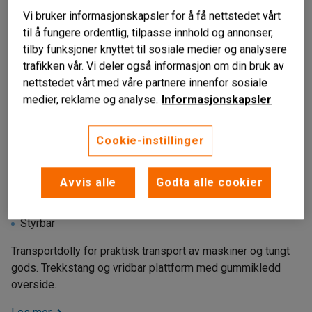
Vi bruker informasjonskapsler for å få nettstedet vårt
til å fungere ordentlig, tilpasse innhold og annonser,
tilby funksjoner knyttet til sosiale medier og analysere
trafikken vår. Vi deler også informasjon om din bruk av
nettstedet vårt med våre partnere innenfor sosiale
medier, reklame og analyse.
Informasjonskapsler
Cookie-instillinger
Avvis alle
Godta alle cookier
Vridbar plattform
Trekkstang med håndtak
Styrbar
Transportdolly for praktisk transport av maskiner og tungt
gods. Trekkstang og vridbar plattform med gummikledd
overside.