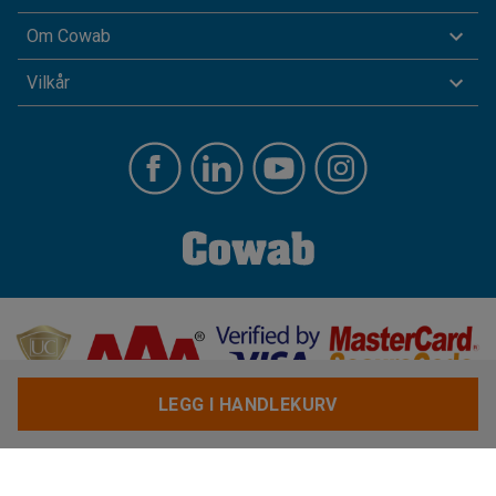
Om Cowab
Vilkår
LEGG I HANDLEKURV