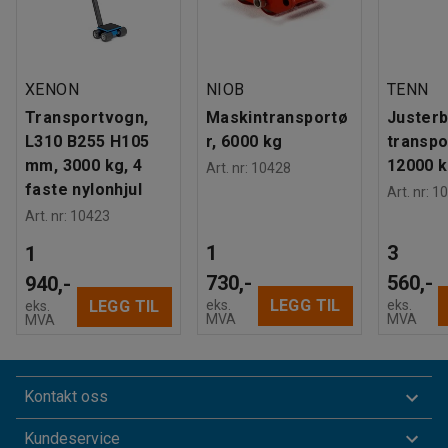
XENON
NIOB
TENN
Transportvogn,
Maskintransportø
Justerb
L310 B255 H105
r, 6000 kg
transpo
mm, 3000 kg, 4
12000 
Art. nr
:
10428
faste nylonhjul
Art. nr
:
10
Art. nr
:
10423
1
3
1
730,-
560,-
940,-
LEGG TIL
eks.
eks.
LEGG TIL
eks.
MVA
MVA
MVA
Kontakt oss
Kundeservice