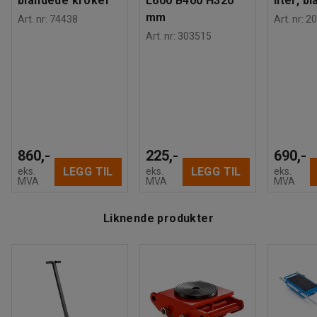
blandede kroker
L600 B400 H320
liter, bl
mm
Art. nr
:
74438
Art. nr
:
20
Art. nr
:
303515
860,-
225,-
690,-
LEGG TIL
LEGG TIL
eks.
eks.
eks.
MVA
MVA
MVA
Liknende produkter