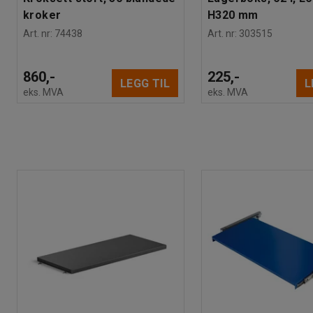
kroker
H320 mm
Art. nr
:
74438
Art. nr
:
303515
860,-
225,-
LEGG TIL
L
eks. MVA
eks. MVA