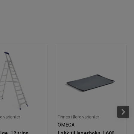
re varianter
Finnes i flere varianter
OMEGA
ge, 12 trinn,
Lokk til lagerboks, L600