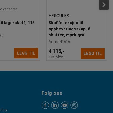
re varianter
HERCULES
il lagerskuff, 115
Skuffeseksjon til
oppbevaringsskap, 6
skuffer, mørk grå
82
Art. nr
:
41616
4 115,-
LEGG TIL
LEGG TIL
eks. MVA
Følg oss
licy