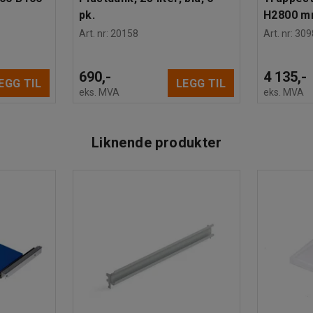
pk.
H2800 
Art. nr
:
20158
Art. nr
:
309
690,-
4 135,-
EGG TIL
LEGG TIL
eks. MVA
eks. MVA
Liknende produkter