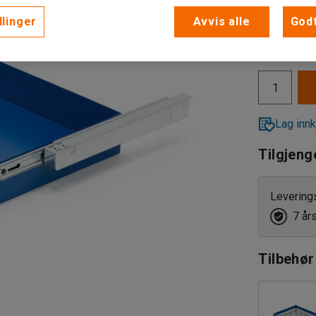
llinger
Avvis alle
Godt
1 435,-
eks. MVA
Lag innk
Tilgjeng
Levering
7 år
Tilbehør