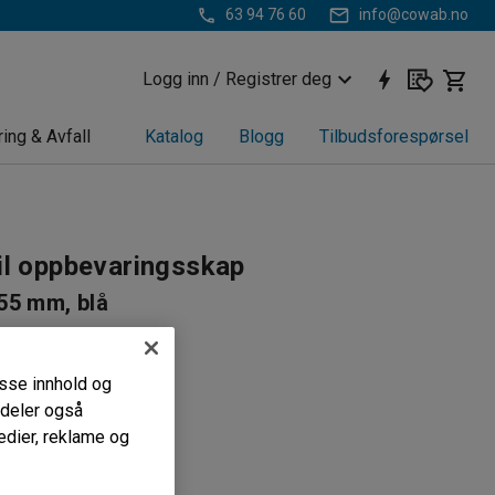
63 94 76 60
info@cowab.no
Logg inn / Registrer deg
ring & Avfall
Katalog
Blogg
Tilbudsforespørsel
til oppbevaringsskap
55 mm, blå
44
ilgjengelig oppbevaring
passe innhold og
versikt
i deler også
beidsflate
edier, reklame og