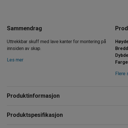
Sammendrag
Prod
Uttrekkbar skuff med lave kanter for montering på
Høyd
innsiden av skap.
Bred
Dybd
Les mer
Farg
Flere 
Produktinformasjon
Ved å trekke ut skuffen får du godt oversikt og kommer enkelt
Produktspesifikasjon
teleskopskinner.
Høyde
:
100
mm