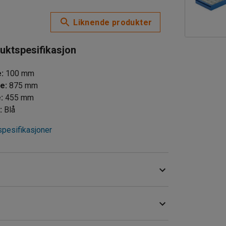
Liknende produkter
uktspesifikasjon
e
:
100
mm
de
:
875
mm
e
:
455
mm
e
:
Blå
spesifikasjoner
 til innholdet. Skuffen er montert på kraftige