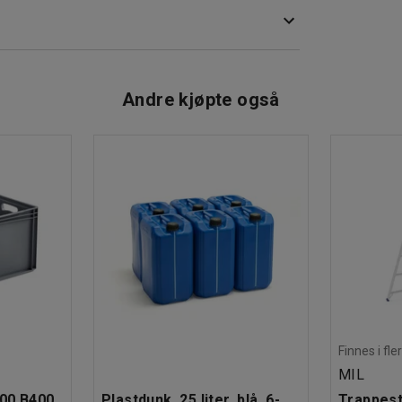
å forenkle arbeidet. De lave kantene forhindrer
Andre kjøpte også
Finnes i fle
MIL
600 B400
Plastdunk, 25 liter, blå, 6-
Trappesti