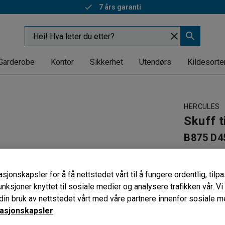
7 års garanti
Garderobe
Kontor
Sikkerhet
Utendørs
Kildesorte
HERCULES
Skuff 
B875 D4
Art. nr
:
400
For lett t
sjonskapsler for å få nettstedet vårt til å fungere ordentlig, til
Gir god o
unksjoner knyttet til sosiale medier og analysere trafikken vår. V
Ekstra ar
in bruk av nettstedet vårt med våre partnere innenfor sosiale m
asjonskapsler
Farge
:
Blå