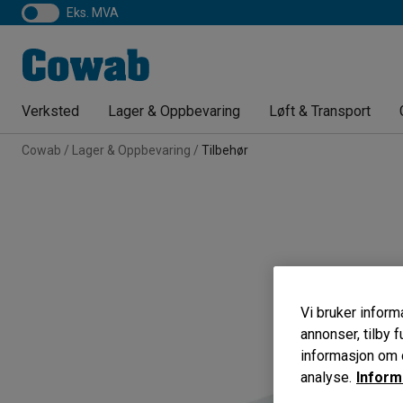
eks. MVA
Verksted
Lager & Oppbevaring
Løft & Transport
Cowab
Lager & Oppbevaring
Tilbehør
Vi bruker informa
annonser, tilby f
informasjon om d
analyse.
Inform