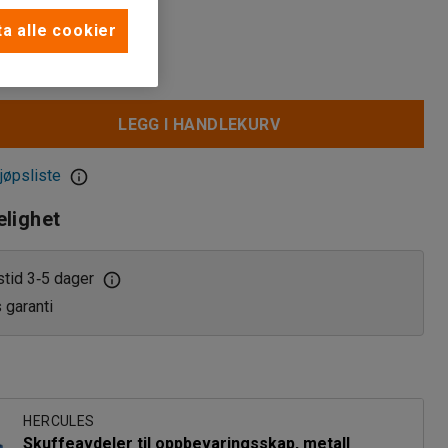
a alle cookier
LEGG I HANDLEKURV
jøpsliste
elighet
stid 3
5 dager
‑
s garanti
HERCULES
Skuffeavdeler til oppbevaringsskap, metall