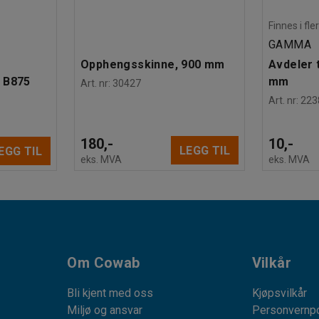
Finnes i fle
GAMMA
Opphengsskinne, 900 mm
Avdeler t
 B875
mm
Art. nr
:
30427
Art. nr
:
223
180,-
10,-
LEGG TIL
EGG TIL
eks. MVA
eks. MVA
Om Cowab
Vilkår
Bli kjent med oss
Kjøpsvilkår
Miljø og ansvar
Personvernpo