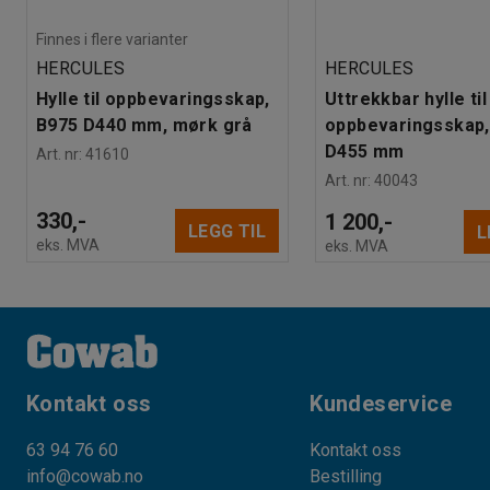
Finnes i flere varianter
HERCULES
HERCULES
Hylle til oppbevaringsskap,
Uttrekkbar hylle til
B975 D440 mm, mørk grå
oppbevaringsskap,
D455 mm
Art. nr
:
41610
Art. nr
:
40043
330,-
1 200,-
LEGG TIL
L
eks. MVA
eks. MVA
Kontakt oss
Kundeservice
63 94 76 60
Kontakt oss
info@cowab.no
Bestilling