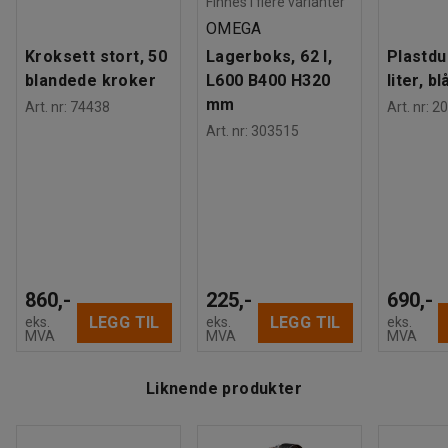
tyngre verktøy og maskiner, takket være den høye
Finnes i flere varianter
Dekktype
:
Massivgummi
lastekapasiteten.
OMEGA
Vekt
:
65,25
kg
Kroksett stort, 50
Lagerboks, 62 l,
Plastdu
Montering
:
Leveres umontert
Suppler gjerne med terskelbro for å enkelt rulle over
blandede kroker
L600 B400 H320
liter, bl
hindringer.
mm
Art. nr
:
74438
Art. nr
:
20
Art. nr
:
303515
860,-
225,-
690,-
LEGG TIL
LEGG TIL
eks.
eks.
eks.
MVA
MVA
MVA
Liknende produkter