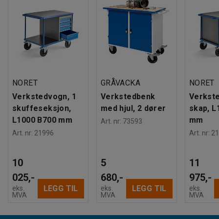
NORET
GRÅVACKA
NORET
Verkstedvogn, 1
Verkstedbenk
Verkste
skuffeseksjon,
med hjul, 2 dører
skap, L
L1000 B700 mm
mm
Art. nr
:
73593
Art. nr
:
21996
Art. nr
:
21
10
5
11
025,-
680,-
975,-
LEGG TIL
LEGG TIL
eks.
eks.
eks.
MVA
MVA
MVA