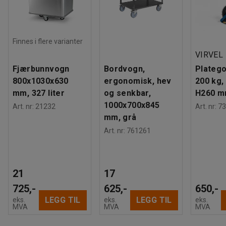
Finnes i flere varianter
VIRVEL
Fjærbunnvogn
Bordvogn,
Plateg
800x1030x630
ergonomisk, hev
200 kg,
mm, 327 liter
og senkbar,
H260 
1000x700x845
Art. nr
:
21232
Art. nr
:
73
mm, grå
Art. nr
:
761261
21
17
725,-
625,-
650,-
LEGG TIL
LEGG TIL
eks.
eks.
eks.
MVA
MVA
MVA