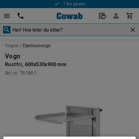
7 års garanti
Vogner
Fjærbunnvogn
Vogn
Rustfri, 600x530x900 mm
Art. nr
:
761861