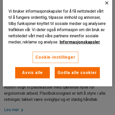
Vi bruker informasjonskapsler for å få nettstedet vårt
til å fungere ordentlig, tilpasse innhold og annonser,
tilby funksjoner knyttet til sosiale medier og analysere
trafikken vår. Vi deler også informasjon om din bruk av
nettstedet vårt med våre partnere innenfor sosiale
medier, reklame og analyse.
Informasjonskapsler
Liknende produkter
Cookie-instillinger
Rustfri
Fjærende hylle
Avvis alle
Godta alle cookier
Lettrullende svinghjul
Rustfri vogn til plastkasser med fjærende hylle for
ergonomisk arbeid. Plastboksvognen er lett å styre i alle
retninger, takket være svinghjul og et stødig håndtak.
Les mer