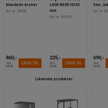
Vekt
:
25,01
kg
blandede kroker
L600 B400 H320
liter, bl
mm
Art. nr
:
74438
Art. nr
:
20
Plastboksvognen har et stabilt håndtak som gir deg et godt
Art. nr
:
303515
grep og forenkler styringen.
Den har fire lettrullende svinghjul. To av hjulene er utstyrt
med brems, slik at du kan låse trallen og sikre at den ikke
ruller bort. I tillegg er denne rustfrie vognen til plastkasser
860,-
225,-
690,-
utstyrt med støttehjul som sitter rett over svinghjulene.
LEGG TIL
LEGG TIL
eks.
eks.
eks.
MVA
MVA
MVA
Liknende produkter