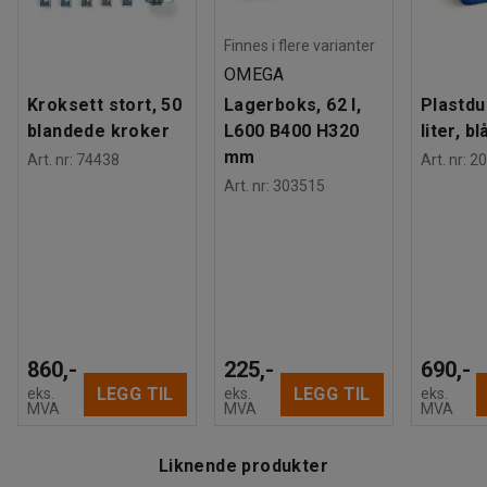
Anbefalt antall personer til håndtering
:
1
enkle å rengjøre.
Beregnet håndteringstid/person
:
20
Min
Finnes i flere varianter
Vekt
:
35,55
kg
Alle beholdere tåler transportbåndhåndtering da de har glatt
OMEGA
Montering
:
Leveres umontert
bunn og innside og håndtakshull på kortsidene.
Kroksett stort, 50
Lagerboks, 62 l,
Plastdu
Matbeholderne er også stablebare og tilpasset EUR-paller.
blandede kroker
L600 B400 H320
liter, bl
mm
Art. nr
:
74438
Art. nr
:
20
Art. nr
:
303515
860,-
225,-
690,-
LEGG TIL
LEGG TIL
eks.
eks.
eks.
MVA
MVA
MVA
Liknende produkter