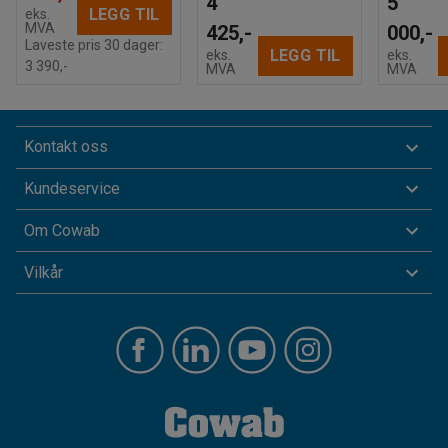
4
5
LEGG TIL
eks.
MVA
425,-
000,-
Laveste pris 30 dager:
LEGG TIL
eks.
eks.
3 390,-
MVA
MVA
Kontakt oss
Kundeservice
Om Cowab
Vilkår