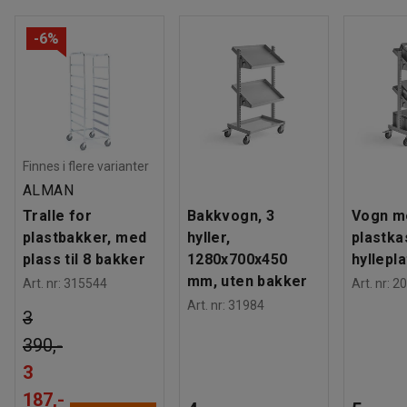
-6%
Finnes i flere varianter
ALMAN
Tralle for
Bakkvogn, 3
Vogn m
plastbakker, med
hyller,
plastka
plass til 8 bakker
1280x700x450
hyllepl
mm, uten bakker
Art. nr
:
315544
Art. nr
:
20
Art. nr
:
31984
3
390,-
3
187,-