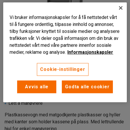
Vi bruker informasjonskapsler for å få nettstedet vårt
til å fungere ordentlig, tilpasse innhold og annonser,
tilby funksjoner knyttet til sosiale medier og analysere
trafikken vår. Vi deler også informasjon om din bruk av
nettstedet vårt med våre partnere innenfor sosiale
Liknende produkter
medier, reklame og analyse.
Informasjonskapsler
Cookie-instillinger
Avvis alle
Godta alle cookier
Mobil oppbevaringsløsning
Robust konstruksjon
Lett å manøvrere
Plastkassevogn med matgodkjente plastkasser og hyller
med kanter som holder kassene på plass. Med lettrullende
hjul for enkel manøvrering.