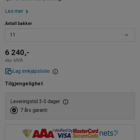
Les mer
Antall bakker
11
8
6 240,-
eks. MVA
11
Lag innkjøpsliste
Tilgjengelighet
Leveringstid 3
5 dager
‑
7 års garanti