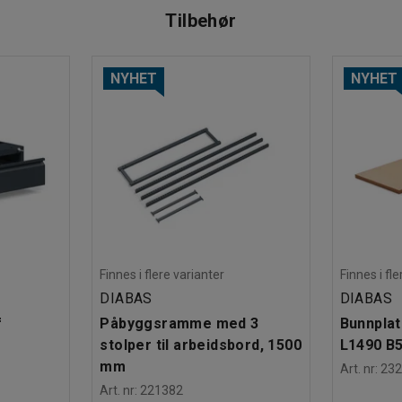
Tilbehør
sser og annet tilbehør for en komplett
etter også med en arbeidsplassmatte for å
ende.
NYHET
NYHET
Finnes i flere varianter
Finnes i fl
DIABAS
DIABAS
f
Påbyggsramme med 3
Bunnplat
stolper til arbeidsbord, 1500
L1490 B
mm
Art. nr
:
232
Art. nr
:
221382