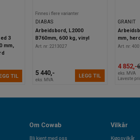
Finnes i flere varianter
DIABAS
GRANIT
Arbeidsbord, L2000
Arbeidsb
ed 3
B760mm, 600 kg, vinyl
mm, herd
60 mm,
Art. nr
:
2213027
Art. nr
:
400
rd
4 852,-
6
5 440,-
eks. MVA
LEGG TIL
EGG TIL
Laveste pri
eks. MVA
Om Cowab
Vilkår
Bli kjent med oss
Kjøpsvilkår