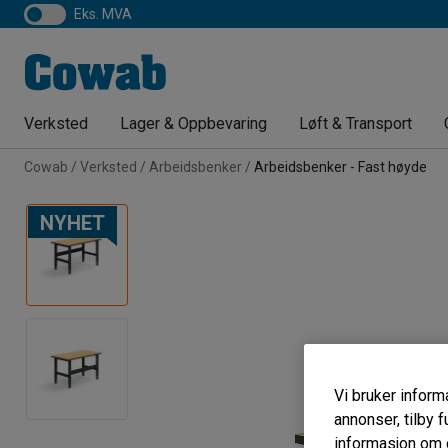
eks. MVA
Verksted
Lager & Oppbevaring
Løft & Transport
Cowab
Verksted
Arbeidsbenker
Arbeidsbenker - Fast høyde
NYHET
Vi bruker informa
annonser, tilby f
informasjon om d