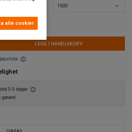
oard
1500
tt
1500
a alle cookier
2000
LEGG I HANDLEKURV
board
2500
jøpsliste
elighet
stid 3
5 dager
‑
s garanti
DIABAS