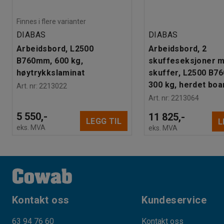
Finnes i flere varianter
DIABAS
DIABAS
Arbeidsbord, L2500
Arbeidsbord, 2
B760mm, 600 kg,
skuffeseksjoner m
høytrykkslaminat
skuffer, L2500 B7
300 kg, herdet boa
Art. nr
:
2213022
Art. nr
:
2213064
5 550,-
11 825,-
LEGG TIL
L
eks. MVA
eks. MVA
Kontakt oss
Kundeservice
63 94 76 60
Kontakt oss