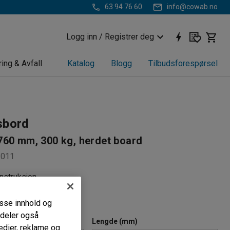
63 94 76 60
info@cowab.no
Logg inn / Registrer deg
ring & Avfall
Katalog
Blogg
Tilbudsforespørsel
sbord
760 mm, 300 kg, herdet board
3011
onstruksjon
 tørre miljøer
hør som kan monteres
passe innhold og
i deler også
ordplate
Lengde (mm)
edier, reklame og