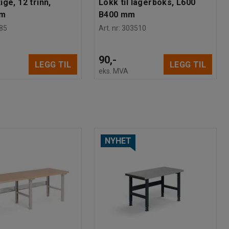
ge, 12 trinn,
Lokk til lagerboks, L600
mm
B400 mm
85
Art. nr
:
303510
90,-
LEGG TIL
LEGG TIL
eks. MVA
NYHET