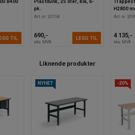
600 B400
Plastdunk, 25 liter, blå, 6-
Trappesti
pk.
H2800 
Art. nr
:
20158
Art. nr
:
309
690,-
4 135,-
EGG TIL
LEGG TIL
eks. MVA
eks. MVA
Liknende produkter
NYHET
-20%