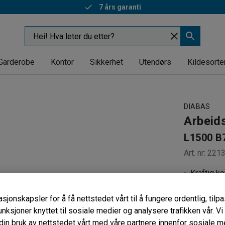
Rask levering
Garderobe
Kontor
Sikkerhet
Utendørs
Kildesorte
DIABAS
Arbeid
L1500 B
Art. nr
:
221
Kraftig k
Passer for
Mer tilbe
sjonskapsler for å få nettstedet vårt til å fungere ordentlig, til
unksjoner knyttet til sosiale medier og analysere trafikken vår. V
Materiale b
in bruk av nettstedet vårt med våre partnere innenfor sosiale m