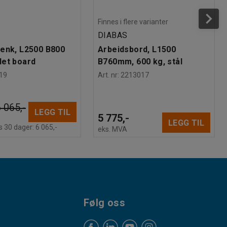
Finnes i flere varianter
DIABAS
enk, L2500 B800
Arbeidsbord, L1500
et board
B760mm, 600 kg, stål
19
Art. nr
:
2213017
 065,-
LEGG TIL
5 775,-
LEGG TIL
s 30 dager:
6 065,-
eks. MVA
Følg oss