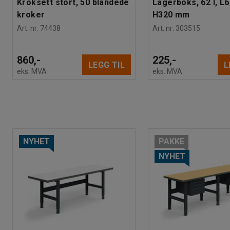
Kroksett stort, 50 blandede
Lagerboks, 62 l, L
kroker
H320 mm
Art. nr
:
74438
Art. nr
:
303515
860,-
225,-
LEGG TIL
L
eks. MVA
eks. MVA
NYHET
PAKKE
NYHET