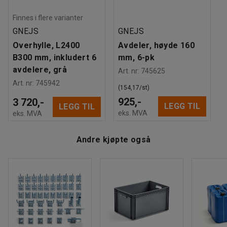
Beregnet håndteringstid/person
:
20
Min
Du kan bygge på arbeidsbenken med topphylle,
Vekt
:
78,6
kg
Finnes i flere varianter
skuffeseksjon, verktøytavle og skjæreaggregat for en
Montering
:
Leveres umontert
GNEJS
GNEJS
komplett pakke- og arbeidsstasjon med optimale
oppbevaringsmuligheter.
Overhylle, L2400
Avdeler, høyde 160
B300 mm, inkludert 6
mm, 6-pk
Suppler gjerne med avdeler, plastbokser, etiketter og
avdelere, grå
Art. nr
:
745625
kroksett for en organisert og oversiktlig
Art. nr
:
745942
(154,17/st)
oppbevaringsløsning. Vi anbefaler også en arbeidsmatte
925,-
3 720,-
for å redusere belastningen på føttene og øke
LEGG TIL
LEGG TIL
eks. MVA
eks. MVA
blodsirkulasjonen.
Andre kjøpte også