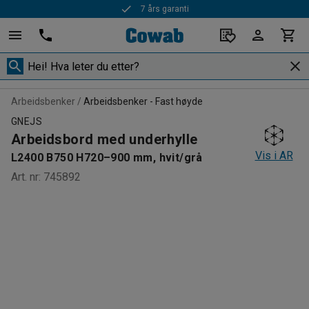
7 års garanti
Arbeidsbenker
Arbeidsbenker - Fast høyde
GNEJS
Arbeidsbord med underhylle
Vis i AR
L2400 B750 H720–900 mm, hvit/grå
Art. nr
:
745892