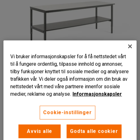
Vi bruker informasjonskapsler for å få nettstedet vårt
til å fungere ordentlig, tilpasse innhold og annonser,
tilby funksjoner knyttet til sosiale medier og analysere
trafikken vår. Vi deler også informasjon om din bruk av
Ripebestandig benkeplate
nettstedet vårt med våre partnere innenfor sosiale
Praktisk underhylle
medier, reklame og analyse.
Informasjonskapsler
Manuell høydejustering
Cookie-instillinger
Et allsidig, slitesterkt og solid arbeidsbord med manuell
høydejustering, og underhylle for ekstra oppbevaring.
Avvis alle
Godta alle cookier
Les mer