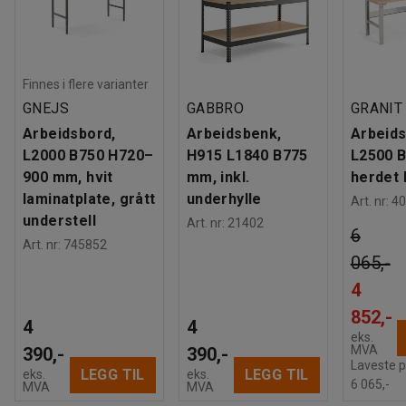
Finnes i flere varianter
GNEJS
GABBRO
GRANIT
Arbeidsbord,
Arbeidsbenk,
Arbeids
L2000 B750 H720–
H915 L1840 B775
L2500 
900 mm, hvit
mm, inkl.
herdet 
laminatplate, grått
underhylle
Art. nr
:
40
understell
Art. nr
:
21402
6
Art. nr
:
745852
065,-
4
852,-
4
4
eks.
MVA
390,-
390,-
Laveste p
LEGG TIL
LEGG TIL
eks.
eks.
6 065,-
MVA
MVA