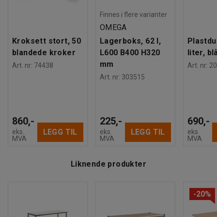
Finnes i flere varianter
OMEGA
Kroksett stort, 50
Lagerboks, 62 l,
Plastdu
blandede kroker
L600 B400 H320
liter, bl
mm
Art. nr
:
74438
Art. nr
:
20
Art. nr
:
303515
860,-
225,-
690,-
LEGG TIL
LEGG TIL
eks.
eks.
eks.
MVA
MVA
MVA
Liknende produkter
-20%