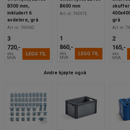
Beregnet håndteringstid/person
:
20
Min
og oversiktlig oppbevaringsløsning.
B300 mm,
B600 mm
skuffer
Vekt
:
59,53
kg
inkludert 6
400x40
Art. nr
:
745972
Montering
:
Leveres umontert
Vi anbefaler å kjøpe med en arbeidsmatte for å redusere
avdelere, grå
grå
belastningen på føtter og knær, samt for å øke
Art. nr
:
745942
Art. nr
:
74
blodsirkulasjonen.
1
3
2
860,-
720,-
165,-
LEGG TIL
eks.
LEGG TIL
eks.
eks.
MVA
MVA
MVA
Andre kjøpte også