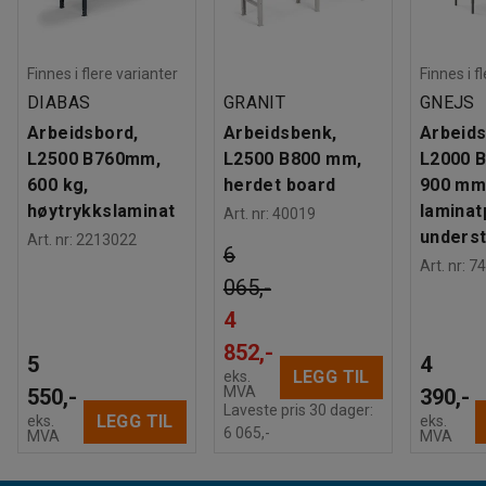
Finnes i flere varianter
Finnes i f
DIABAS
GRANIT
GNEJS
Arbeidsbord,
Arbeidsbenk,
Arbeids
L2500 B760mm,
L2500 B800 mm,
L2000 
600 kg,
herdet board
900 mm,
høytrykkslaminat
laminat
Art. nr
:
40019
underst
Art. nr
:
2213022
6
Art. nr
:
74
065,-
4
852,-
5
4
LEGG TIL
eks.
MVA
550,-
390,-
Laveste pris 30 dager:
LEGG TIL
eks.
eks.
6 065,-
MVA
MVA