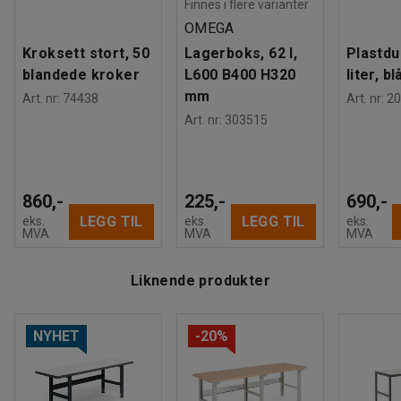
Finnes i flere varianter
OMEGA
Kroksett stort, 50
Lagerboks, 62 l,
Plastdu
blandede kroker
L600 B400 H320
liter, bl
mm
Art. nr
:
74438
Art. nr
:
20
Art. nr
:
303515
860,-
225,-
690,-
LEGG TIL
LEGG TIL
eks.
eks.
eks.
MVA
MVA
MVA
Liknende produkter
NYHET
-20%