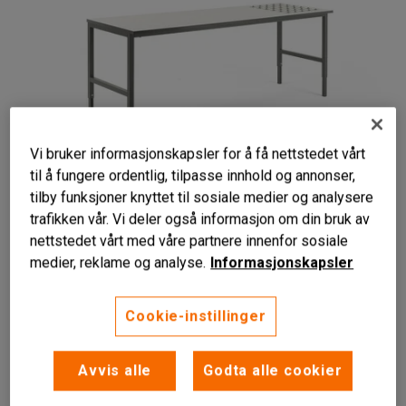
Vi bruker informasjonskapsler for å få nettstedet vårt
til å fungere ordentlig, tilpasse innhold og annonser,
tilby funksjoner knyttet til sosiale medier og analysere
trafikken vår. Vi deler også informasjon om din bruk av
nettstedet vårt med våre partnere innenfor sosiale
Bordplate med kuleruller
medier, reklame og analyse.
Informasjonskapsler
Slitesterk bordplate og understell
Manuell høydejustering
Cookie-instillinger
Praktisk og stabil arbeidsbenk med innebygde kuleruller
som forenkler godshåndtering og tåler tøffe arbeidsmiljøer.
Avvis alle
Godta alle cookier
Les mer