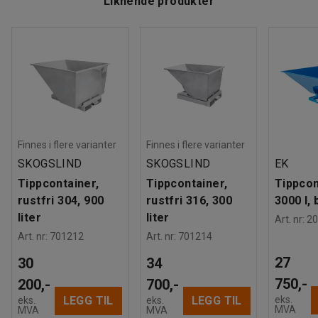
Liknende produkter
Finnes i flere varianter
Finnes i flere varianter
SKOGSLIND
SKOGSLIND
EK
Tippcontainer,
Tippcontainer,
Tippcon
rustfri 304, 900
rustfri 316, 300
3000 l, 
liter
liter
Art. nr
:
20
Art. nr
:
701212
Art. nr
:
701214
27
30
34
750,-
200,-
700,-
eks.
LEGG TIL
LEGG TIL
eks.
eks.
MVA
MVA
MVA