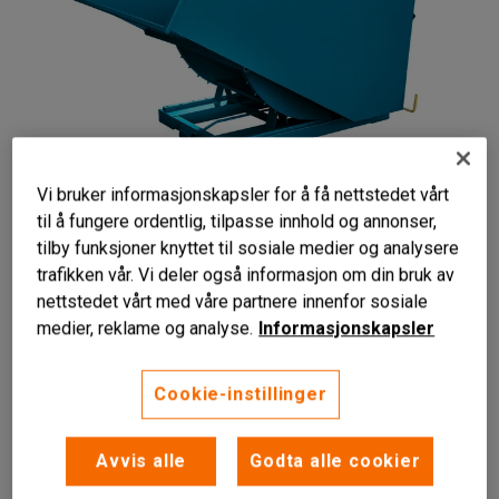
Vi bruker informasjonskapsler for å få nettstedet vårt
til å fungere ordentlig, tilpasse innhold og annonser,
tilby funksjoner knyttet til sosiale medier og analysere
trafikken vår. Vi deler også informasjon om din bruk av
nettstedet vårt med våre partnere innenfor sosiale
medier, reklame og analyse.
Informasjonskapsler
Kraftig tippbeholder
Cookie-instillinger
For tømming av tyngre avfall
Nedsenket foran
Avvis alle
Godta alle cookier
Robust HD tippbeholder for håndtering av tungt avfall.