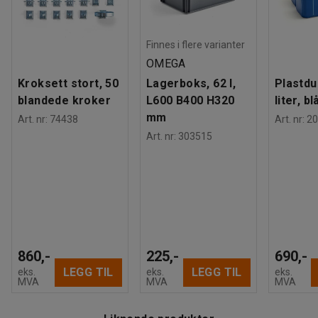
Finnes i flere varianter
OMEGA
Kroksett stort, 50
Lagerboks, 62 l,
Plastdu
blandede kroker
L600 B400 H320
liter, bl
mm
Art. nr
:
74438
Art. nr
:
20
Art. nr
:
303515
860,-
225,-
690,-
LEGG TIL
LEGG TIL
eks.
eks.
eks.
MVA
MVA
MVA