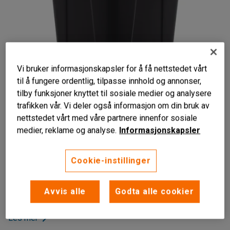
Vi bruker informasjonskapsler for å få nettstedet vårt
til å fungere ordentlig, tilpasse innhold og annonser,
tilby funksjoner knyttet til sosiale medier og analysere
trafikken vår. Vi deler også informasjon om din bruk av
nettstedet vårt med våre partnere innenfor sosiale
Liknende produkter
medier, reklame og analyse.
Informasjonskapsler
Slitesterk plast
Flere farger å velge mellom
Cookie-instillinger
Enklere avfallshåndtering
Avfallsbeholderen kan stables for enkel og effektiv
Avvis alle
Godta alle cookier
avfallshåndtering.
Les mer