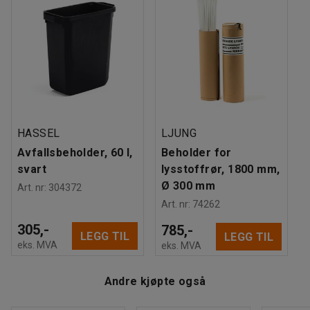
Anbefalt antall personer til håndtering
:
1
transportvogn, får du en komplett løsning som forenkler
Beregnet håndteringstid/person
:
5
Min
rengjøringen og tømmingen betraktelig.
Vekt
:
3,31
kg
HASSEL
LJUNG
Avfallsbeholder, 60 l,
Beholder for
svart
lysstoffrør, 1800 mm,
Ø 300 mm
Art. nr
:
304372
Art. nr
:
74262
305,-
785,-
LEGG TIL
LEGG TIL
eks. MVA
eks. MVA
Andre kjøpte også