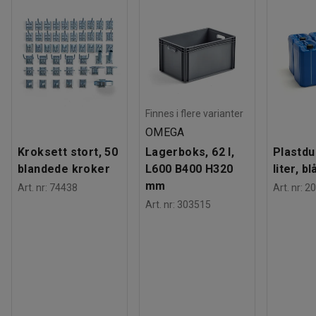
Finnes i flere varianter
OMEGA
Kroksett stort, 50
Lagerboks, 62 l,
Plastdu
blandede kroker
L600 B400 H320
liter, bl
mm
Art. nr
:
74438
Art. nr
:
20
Art. nr
:
303515