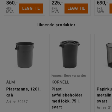
860,-
225,-
690,-
LEGG TIL
LEGG TIL
eks.
eks.
eks.
MVA
MVA
MVA
Liknende produkter
Finnes i flere varianter
ALM
KORNELL
Plasttønne, 120 l,
Plast
Papirku
grå
avfallsbeholder
metalln
med lokk, 75 l,
svart
Art. nr
:
30457
svart
Art. nr
:
31