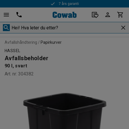
7 års garanti
Rask levering
Avfallshåndtering
Papirkurver
HASSEL
Avfallsbeholder
90 l, svart
Art. nr
:
304382