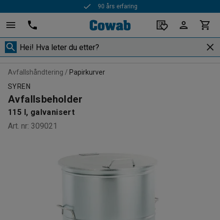
90 års erfaring
Avfallshåndtering
Papirkurver
SYREN
Avfallsbeholder
115 l, galvanisert
Art. nr
:
309021