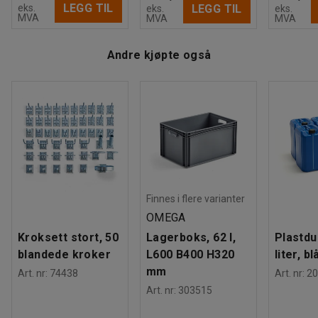
LEGG TIL
eks.
LEGG TIL
eks.
eks.
MVA
MVA
MVA
Andre kjøpte også
Finnes i flere varianter
OMEGA
Kroksett stort, 50
Lagerboks, 62 l,
Plastdu
blandede kroker
L600 B400 H320
liter, bl
mm
Art. nr
:
74438
Art. nr
:
20
Art. nr
:
303515