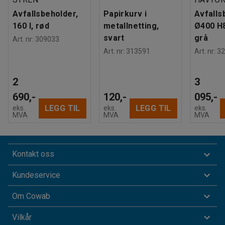
Avfallsbeholder,
Papirkurv i
Avfalls
160 l, rød
metallnetting,
Ø400 H
svart
grå
Art. nr
:
309033
Art. nr
:
313591
Art. nr
:
32
2
3
690,-
120,-
095,-
LEGG TIL
LEGG TIL
eks.
eks.
eks.
MVA
MVA
MVA
Kontakt oss
Kundeservice
Om Cowab
Vilkår