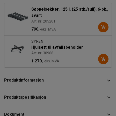
Søppelsekker, 125 l, (25 stk./rull), 6-pk.,
svart
Art. nr: 205201
790,-
eks. MVA
SYREN
Hjulsett til avfallsbeholder
Art. nr: 30966
1 270,-
eks. MVA
Produktinformasjon
Sylindrisk avfallsbeholder av varmgalvanisert metall med
Produktspesifikasjon
lokk som beskytter og skjuler innholdet. Lokket minimerer i
tillegg brannrisikoen på arbeidsplassen. Avfallsbeholderen
Høyde
:
780
mm
kan brukes som søppeldunk, for generell oppbevaring eller
Dokument
Diameter
:
475
mm