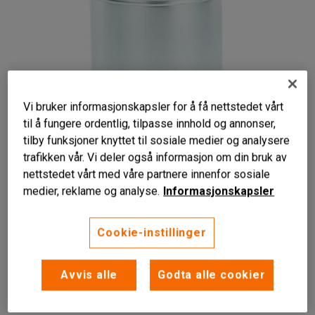
Vi bruker informasjonskapsler for å få nettstedet vårt
til å fungere ordentlig, tilpasse innhold og annonser,
tilby funksjoner knyttet til sosiale medier og analysere
trafikken vår. Vi deler også informasjon om din bruk av
nettstedet vårt med våre partnere innenfor sosiale
medier, reklame og analyse.
Informasjonskapsler
For brannfarlig avfall
Minimerer brannrisikoen
Praktiske bærehåndtak
Cookie-instillinger
Allsidig avfallsbeholder med håndtak og lokk som
beskytter ved behov.
Avvis alle
Godta alle cookier
Les mer