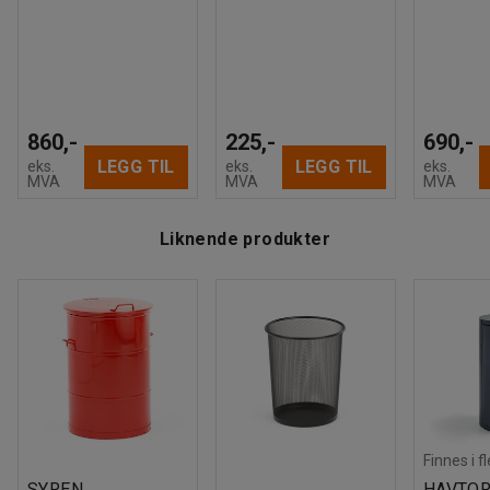
860,-
225,-
690,-
LEGG TIL
LEGG TIL
eks.
eks.
eks.
MVA
MVA
MVA
Liknende produkter
Finnes i f
SYREN
HAVTO