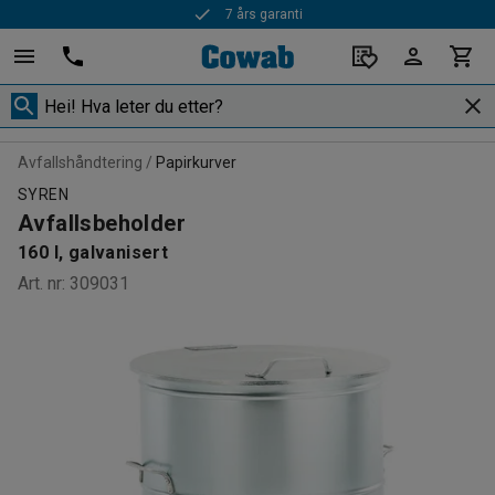
Rask levering
Avfallshåndtering
Papirkurver
SYREN
Avfallsbeholder
160 l, galvanisert
Art. nr
:
309031