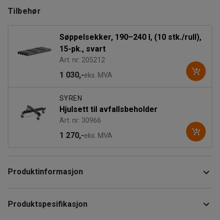
Tilbehør
Søppelsekker, 190–240 l, (10 stk./rull),
15-pk., svart
Art. nr: 205212
1 030,-
eks. MVA
SYREN
Hjulsett til avfallsbeholder
Art. nr: 30966
1 270,-
eks. MVA
Produktinformasjon
Sylindrisk avfallsbeholder av varmgalvanisert metall med
Produktspesifikasjon
lokk som beskytter og skjuler innholdet. Lokket minimerer i
tillegg brannrisikoen på arbeidsplassen. Kan brukes som