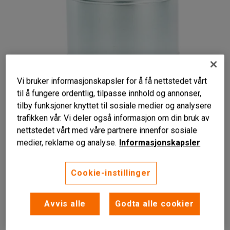
Vi bruker informasjonskapsler for å få nettstedet vårt
til å fungere ordentlig, tilpasse innhold og annonser,
tilby funksjoner knyttet til sosiale medier og analysere
trafikken vår. Vi deler også informasjon om din bruk av
nettstedet vårt med våre partnere innenfor sosiale
For brannfarlig avfall
medier, reklame og analyse.
Informasjonskapsler
Minimerer brannrisikoen
Praktiske bærehåndtak
Cookie-instillinger
Avfallsbeholder med lokk som beskytter brannfarlig
innhold og minimerer risikoen for brann på arbeidsplassen.
Avvis alle
Godta alle cookier
Les mer