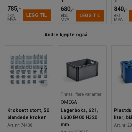
785,-
680,-
840,-
LEGG TIL
eks.
LEGG TIL
eks.
eks.
MVA
MVA
MVA
Andre kjøpte også
Finnes i flere varianter
OMEGA
Kroksett stort, 50
Lagerboks, 62 l,
Plastdu
blandede kroker
L600 B400 H320
liter, bl
mm
Art. nr
:
74438
Art. nr
:
20