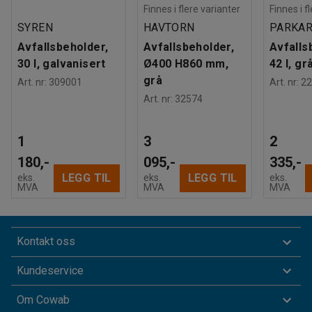
Finnes i flere varianter
Finnes i f
SYREN
HAVTORN
PARKAR
Avfallsbeholder,
Avfallsbeholder,
Avfalls
30 l, galvanisert
Ø400 H860 mm,
42 l, gr
grå
Art. nr
:
309001
Art. nr
:
22
Art. nr
:
32574
1
3
2
180,-
095,-
335,-
LEGG TIL
LEGG TIL
eks.
eks.
eks.
MVA
MVA
MVA
Kontakt oss
Kundeservice
Om Cowab