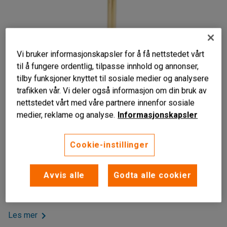
Vi bruker informasjonskapsler for å få nettstedet vårt
til å fungere ordentlig, tilpasse innhold og annonser,
tilby funksjoner knyttet til sosiale medier og analysere
trafikken vår. Vi deler også informasjon om din bruk av
nettstedet vårt med våre partnere innenfor sosiale
medier, reklame og analyse.
Informasjonskapsler
Liknende produkter
Enkel å bruke
Cookie-instillinger
Veldig stabil
Stablebar
Avvis alle
Godta alle cookier
Stolpe for effektiv avsperring av omeråder og rom. Brukes
sammen med avsperringsbånd (selges separat)
Les mer