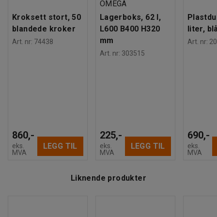
OMEGA
Kroksett stort, 50
Lagerboks, 62 l,
Plastdu
blandede kroker
L600 B400 H320
liter, bl
mm
Art. nr
:
74438
Art. nr
:
20
Art. nr
:
303515
860,-
225,-
690,-
LEGG TIL
LEGG TIL
eks.
eks.
eks.
MVA
MVA
MVA
Liknende produkter