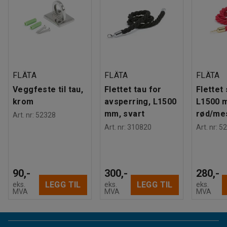
FLÄTA
FLÄTA
FLÄTA
Veggfeste til tau,
Flettet tau for
Flettet
krom
avsperring, L1500
L1500 
mm, svart
rød/me
Art. nr
:
52328
Art. nr
:
310820
Art. nr
:
52
90,-
300,-
280,-
LEGG TIL
LEGG TIL
eks.
eks.
eks.
MVA
MVA
MVA