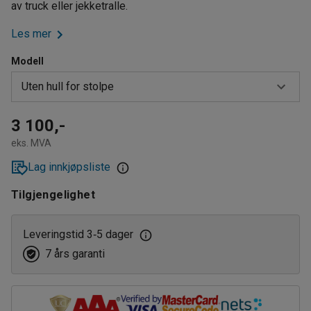
av truck eller jekketralle.
Les mer
Modell
Uten hull for stolpe
Refleks, uten hull for stolpe
3 100,-
eks. MVA
Uten hull for stolpe
Lag innkjøpsliste
Tilgjengelighet
Leveringstid 3
5 dager
‑
7 års garanti