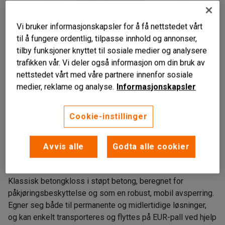
Vi bruker informasjonskapsler for å få nettstedet vårt
til å fungere ordentlig, tilpasse innhold og annonser,
tilby funksjoner knyttet til sosiale medier og analysere
trafikken vår. Vi deler også informasjon om din bruk av
nettstedet vårt med våre partnere innenfor sosiale
medier, reklame og analyse.
Informasjonskapsler
Cookie-instillinger
Påkjøringsbeskyttelse og avsperring
Avvis alle
Godta alle cookier
Av støpt betong
Forflyttes med truck el. jekketralle
Klassisk betongkloss i støpt betong, beregnet for
påkjøringsbeskyttelse og som en robust, mobil avsperring.
Egner seg både til permanente og midlertidige løsninger,
og kan enkelt transporteres og flyttes på EUR-pall ved hjelp