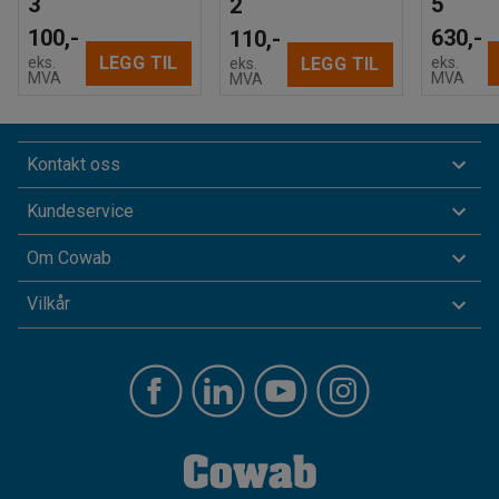
3
5
2
100,-
630,-
110,-
LEGG TIL
eks.
eks.
LEGG TIL
eks.
MVA
MVA
MVA
Kontakt oss
Kundeservice
Om Cowab
Vilkår