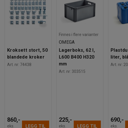
Finnes i flere varianter
OMEGA
Kroksett stort, 50
Lagerboks, 62 l,
Plastdu
blandede kroker
L600 B400 H320
liter, bl
mm
Art. nr
:
74438
Art. nr
:
20
Art. nr
:
303515
860,-
225,-
690,-
LEGG TIL
LEGG TIL
eks.
eks.
eks.