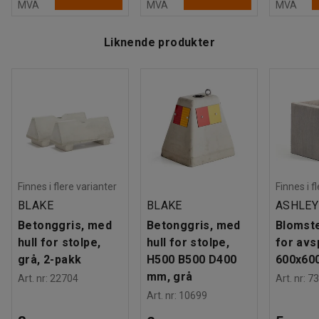
MVA
MVA
MVA
Liknende produkter
Finnes i flere varianter
Finnes i f
BLAKE
BLAKE
ASHLEY
Betonggris, med
Betonggris, med
Blomst
hull for stolpe,
hull for stolpe,
for avs
grå, 2-pakk
H500 B500 D400
600x60
mm, grå
Art. nr
:
22704
Art. nr
:
73
Art. nr
:
10699