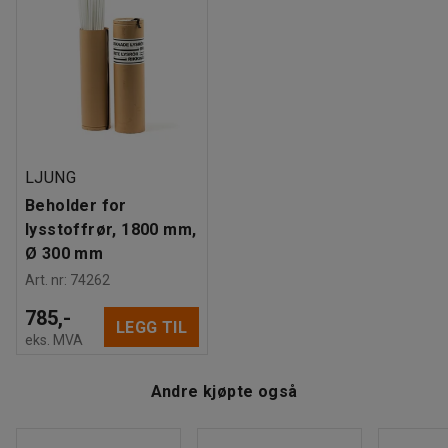
håndtak for enkel transport. FM- og UL-godkjent.
Tester
:
FM approved
LJUNG
Beholder for
lysstoffrør, 1800 mm,
Ø 300 mm
Art. nr
:
74262
785,-
LEGG TIL
eks. MVA
Andre kjøpte også