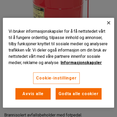
Vi bruker informasjonskapsler for å få nettstedet vårt
til å fungere ordentlig, tilpasse innhold og annonser,
tilby funksjoner knyttet til sosiale medier og analysere
trafikken vår. Vi deler også informasjon om din bruk av
nettstedet vårt med våre partnere innenfor sosiale
Liknende produkter
medier, reklame og analyse.
Informasjonskapsler
Cookie-instillinger
Hindrer selvantennelse
Avvis alle
Godta alle cookier
Fotpedal
FM- og UL-godkjent
Brannisolert avfallsbeholder med fotpedal.