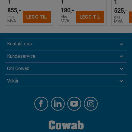
1
1
1
855,-
180,-
525,-
LEGG TIL
LEGG TIL
eks.
eks.
eks.
MVA
MVA
MVA
Kontakt oss
Kundeservice
Om Cowab
Vilkår