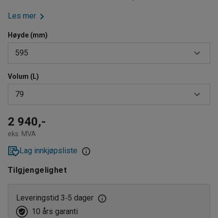
Les mer
Høyde (mm)
595
Volum (L)
465
79
515
595
38
2 940,-
eks. MVA
53
Lag innkjøpsliste
79
Tilgjengelighet
Leveringstid 3
5 dager
‑
10 års garanti