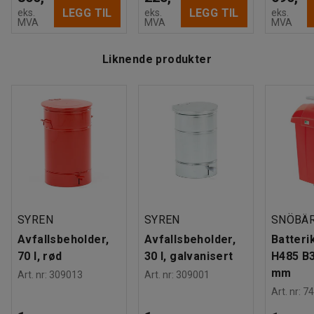
LEGG TIL
LEGG TIL
eks.
eks.
eks.
MVA
MVA
MVA
Liknende produkter
SYREN
SYREN
SNÖBÄ
Avfallsbeholder,
Avfallsbeholder,
Batterik
70 l, rød
30 l, galvanisert
H485 B
mm
Art. nr
:
309013
Art. nr
:
309001
Art. nr
:
74