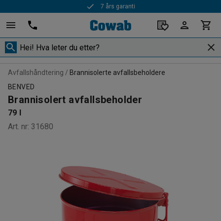
7 års garanti
Rask levering
Avfallshåndtering
Brannisolerte avfallsbeholdere
BENVED
Brannisolert avfallsbeholder
79 l
Art. nr
:
31680