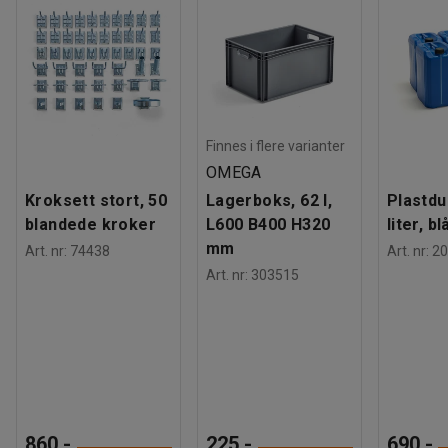
Finnes i flere varianter
OMEGA
Kroksett stort, 50
Lagerboks, 62 l,
Plastdu
blandede kroker
L600 B400 H320
liter, bl
mm
Art. nr
:
74438
Art. nr
:
20
Art. nr
:
303515
860,-
225,-
690,-