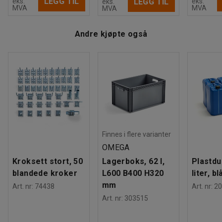
Tester
:
LEGG TIL
eks.
eks.
LEGG TIL
eks.
MVA
MVA
MVA
EN 14074:2004, EN 14073-2:2004, EN 14073-3:2004, EN
16121:2013+A1:2017
Andre kjøpte også
Finnes i flere varianter
OMEGA
Kroksett stort, 50
Lagerboks, 62 l,
Plastdu
blandede kroker
L600 B400 H320
liter, bl
mm
Art. nr
:
74438
Art. nr
:
20
Art. nr
:
303515