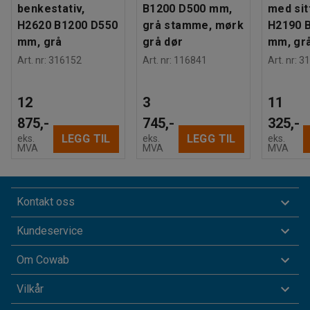
benkestativ,
B1200 D500 mm,
med sit
H2620 B1200 D550
grå stamme, mørk
H2190 
mm, grå
grå dør
mm, gr
Art. nr
:
316152
Art. nr
:
116841
Art. nr
:
31
12
3
11
875,-
745,-
325,-
LEGG TIL
LEGG TIL
eks.
eks.
eks.
MVA
MVA
MVA
Kontakt oss
Kundeservice
Om Cowab
Vilkår