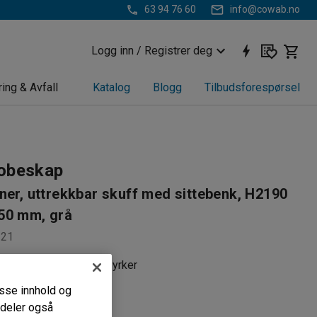
63 94 76 60
info@cowab.no
Logg inn / Registrer deg
ring & Avfall
Katalog
Blogg
Tilbudsforespørsel
obeskap
ner, uttrekkbar skuff med sittebenk, H2190
50 mm, grå
121
signet for uniformerte yrker
ig i flere varianter
passe innhold og
 konstruksjon
i deler også