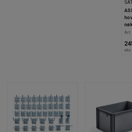
ASS
ho
nøk
Art.
24
eks