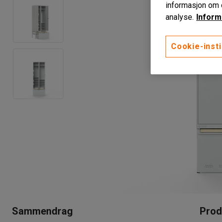
informasjon om d
analyse.
Inform
Cookie-insti
Sammendrag
Prod