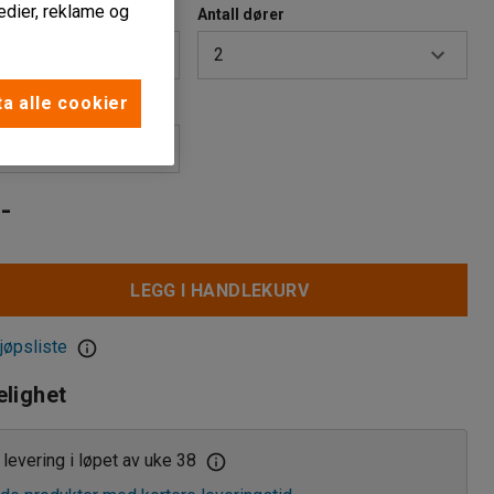
edier, reklame og
)
Antall dører
2
a alle cookier
oner
2
3
-
LEGG I HANDLEKURV
jøpsliste
elighet
levering i løpet av uke 38