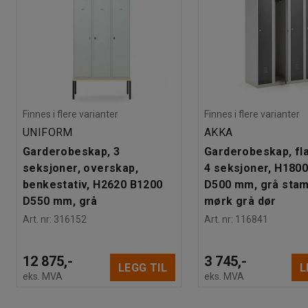
Finnes i flere varianter
Finnes i flere varianter
UNIFORM
AKKA
Garderobeskap, 3
Garderobeskap, fl
seksjoner, overskap,
4 seksjoner, H180
benkestativ, H2620 B1200
D500 mm, grå sta
D550 mm, grå
mørk grå dør
Art. nr
:
316152
Art. nr
:
116841
12 875,-
3 745,-
LEGG TIL
L
eks. MVA
eks. MVA