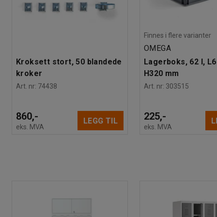
Finnes i flere varianter
OMEGA
Kroksett stort, 50 blandede
Lagerboks, 62 l, L
kroker
H320 mm
Art. nr
:
74438
Art. nr
:
303515
860,-
225,-
LEGG TIL
L
eks. MVA
eks. MVA