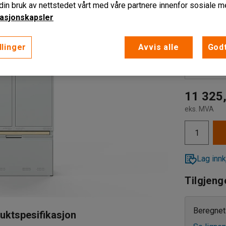
in bruk av nettstedet vårt med våre partnere innenfor sosiale m
Bredde (mm
asjonskapsler
800
llinger
Avvis alle
Godt
Antall seksj
800
2
1200
2
11 325,
eks. MVA
3
Lag innk
Tilgjeng
Beregnet 
uktspesifikasjon