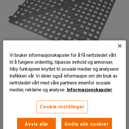
Vi bruker informasjonskapsler for å få nettstedet vårt
til å fungere ordentlig, tilpasse innhold og annonser,
tilby funksjoner knyttet til sosiale medier og analysere
trafikken vår. Vi deler også informasjon om din bruk av
nettstedet vårt med våre partnere innenfor sosiale
medier, reklame og analyse.
Informasjonskapsler
Bra glibeskyttelse
Cookie-instillinger
Leder under vann
Laget av PVC
Avvis alle
Godta alle cookier
Drenerende plastmatte for våre plasser. Bygges av plater