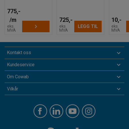
775,-
/
m
725,-
10,-
LEGG TIL
eks.
eks.
eks.
MVA
MVA
MVA
Kontakt oss
Kundeservice
Om Cowab
Vilkår