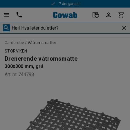
7 års garanti
Garderobe
Våtromsmatter
STORVIKEN
Drenerende våtromsmatte
300x300 mm, grå
Art. nr
:
744798