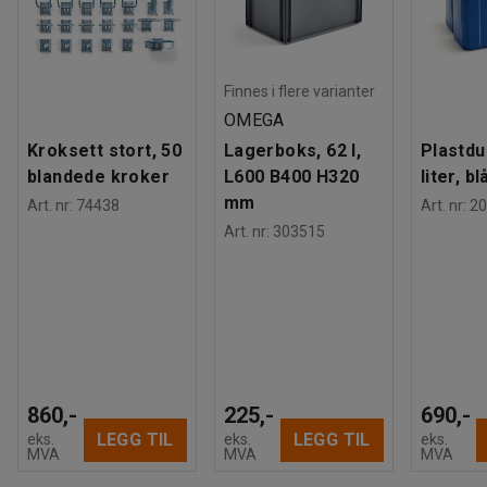
Finnes i flere varianter
OMEGA
Kroksett stort, 50
Lagerboks, 62 l,
Plastdu
blandede kroker
L600 B400 H320
liter, bl
mm
Art. nr
:
74438
Art. nr
:
20
Art. nr
:
303515
860,-
225,-
690,-
LEGG TIL
LEGG TIL
eks.
eks.
eks.
MVA
MVA
MVA