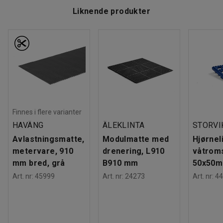
Liknende produkter
Finnes i flere varianter
HAVÄNG
ÄLEKLINTA
STORVI
Avlastningsmatte,
Modulmatte med
Hjørneli
metervare, 910
drenering, L910
våtrom
mm bred, grå
B910 mm
50x50m
Art. nr
:
45999
Art. nr
:
24273
Art. nr
:
44