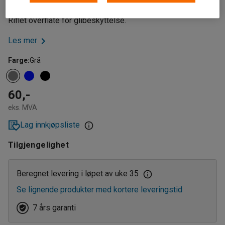
som selges stykkvis. Behandlet for å motvirke bakterier.
Riflet overflate for glibeskyttelse.
Les mer
Farge
:
Grå
60,-
eks. MVA
Lag innkjøpsliste
Tilgjengelighet
Beregnet levering i løpet av uke 35
Se lignende produkter med kortere leveringstid
7 års garanti