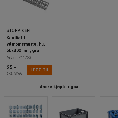
matten en myk overflate som er komfortabel å gå barbeint
på. Som kompliment finnes det hjørne- og kantlister
(selges separat).
STORVIKEN
Kantlist til
våtromsmatte, hu,
50x300 mm, grå
Art. nr
:
744753
25,-
LEGG TIL
eks. MVA
Andre kjøpte også