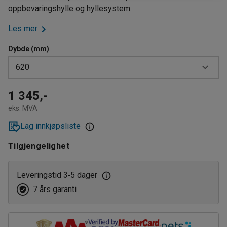
oppbevaringshylle og hyllesystem.
Les mer
Dybde (mm)
620
620
1 345,-
eks. MVA
775
Lag innkjøpsliste
Tilgjengelighet
Leveringstid 3
5 dager
‑
7 års garanti