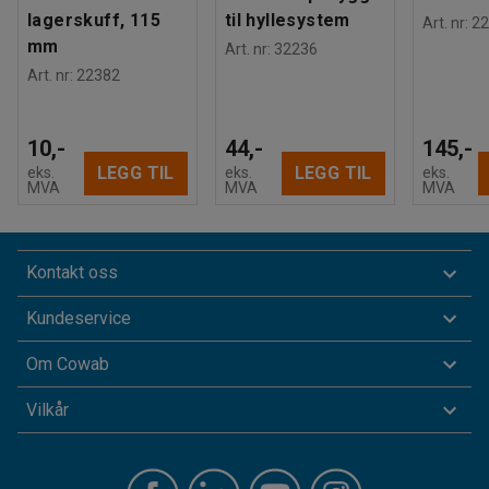
lagerskuff, 115
til hyllesystem
Art. nr
:
22
mm
Art. nr
:
32236
Art. nr
:
22382
10,-
44,-
145,-
LEGG TIL
LEGG TIL
eks.
eks.
eks.
MVA
MVA
MVA
Kontakt oss
Kundeservice
Om Cowab
Vilkår