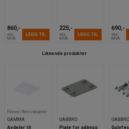
860,-
225,-
690,-
LEGG TIL
LEGG TIL
eks.
eks.
eks.
MVA
MVA
MVA
Liknende produkter
Finnes i flere varianter
GAMMA
GABBRO
GABBR
Avdeler til
Plate for påbygg
Gulvfes