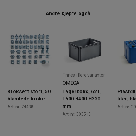
Andre kjøpte også
Finnes i flere varianter
OMEGA
Kroksett stort, 50
Lagerboks, 62 l,
Plastdu
blandede kroker
L600 B400 H320
liter, bl
mm
Art. nr
:
74438
Art. nr
:
20
Art. nr
:
303515