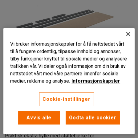
Vi bruker informasjonskapsler for å få nettstedet vårt
til å fungere ordentlig, tilpasse innhold og annonser,
tilby funksjoner knyttet til sosiale medier og analysere
trafikken vår. Vi deler også informasjon om din bruk av
Liknende produkter
nettstedet vårt med våre partnere innenfor sosiale
medier, reklame og analyse.
Informasjonskapsler
Cookie-instillinger
Til lagerhylle og hyllesystem
16 mm sponplate
Avvis alle
Godta alle cookier
Med bærebjelke
Praktisk ekstra hylle med støttebjelke for