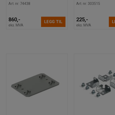
Art. nr
:
74438
Art. nr
:
303515
860,-
225,-
LEGG TIL
L
eks. MVA
eks. MVA