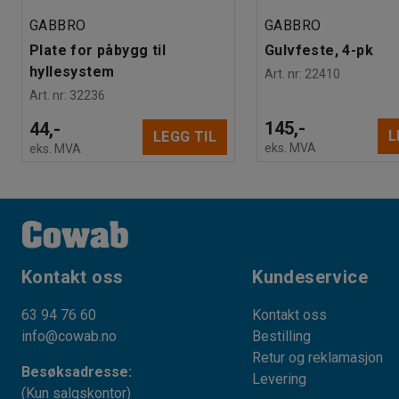
GABBRO
GABBRO
Plate for påbygg til
Gulvfeste, 4-pk
hyllesystem
Art. nr
:
22410
Art. nr
:
32236
145,-
44,-
L
LEGG TIL
eks. MVA
eks. MVA
Kontakt oss
Kundeservice
63 94 76 60
Kontakt oss
info@cowab.no
Bestilling
Retur og reklamasjon
Besøksadresse:
Levering
(Kun salgskontor)