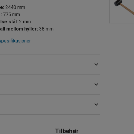
de
:
2440
mm
e
:
775
mm
Tykkelse stål
:
2
mm
all mellom hyller
:
38
mm
spesifikasjoner
llen er laget av 16 mm sponplate. Den leveres med
 overflate.
kan plasseres i hvilken som helst høyde mellom
Tilbehør