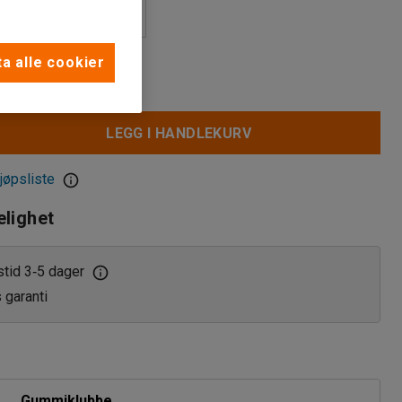
a alle cookier
LEGG I HANDLEKURV
jøpsliste
elighet
stid 3
5 dager
‑
s garanti
Gummiklubbe