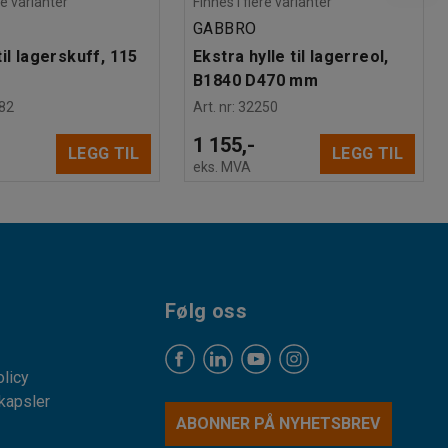
re varianter
Finnes i flere varianter
GABBRO
il lagerskuff, 115
Ekstra hylle til lagerreol,
B1840 D470 mm
82
Art. nr
:
32250
1 155,-
LEGG TIL
LEGG TIL
eks. MVA
Følg oss
licy
kapsler
ABONNER PÅ NYHETSBREV