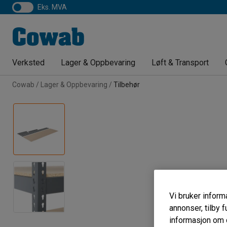
eks. MVA
Verksted
Lager & Oppbevaring
Løft & Transport
Cowab
Lager & Oppbevaring
Tilbehør
Vi bruker informa
annonser, tilby f
informasjon om d