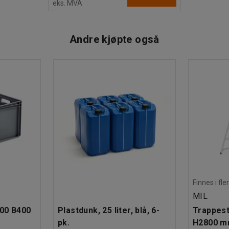
eks. MVA
Andre kjøpte også
Finnes i fle
MIL
600 B400
Plastdunk, 25 liter, blå, 6-
Trappesti
pk.
H2800 