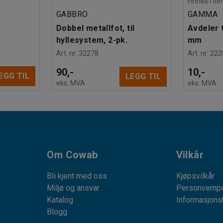
Finnes i fle
GABBRO
GAMMA
Dobbel metallfot, til
Avdeler t
hyllesystem, 2-pk.
mm
Art. nr
:
32278
Art. nr
:
223
90,-
10,-
EGG TIL
LEGG TIL
eks. MVA
eks. MVA
Om Cowab
Vilkår
Bli kjent med oss
Kjøpsvilkår
Miljø og ansvar
Personvernpo
Katalog
Informasjons
Blogg