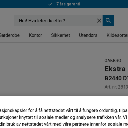
7 års garanti
Garderobe
Kontor
Sikkerhet
Utendørs
Kildesorte
GABBRO
Ekstra 
B2440 
Art. nr
:
281
Til lager
16 mm sp
sjonskapsler for å få nettstedet vårt til å fungere ordentlig, til
Med bære
unksjoner knyttet til sosiale medier og analysere trafikken vår. V
Dybde (mm)
in bruk av nettstedet vårt med våre partnere innenfor sosiale m