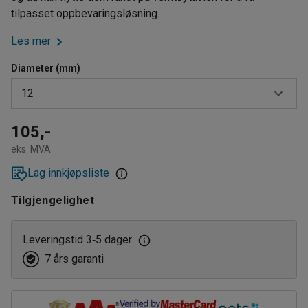
tilpasset oppbevaringsløsning.
Les mer
Diameter (mm)
12
12
105,-
eks. MVA
18
Lag innkjøpsliste
25
Tilgjengelighet
Leveringstid 3
5 dager
‑
7 års garanti