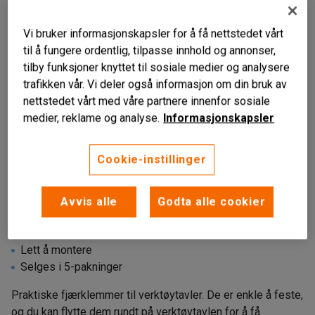
Vi bruker informasjonskapsler for å få nettstedet vårt
til å fungere ordentlig, tilpasse innhold og annonser,
tilby funksjoner knyttet til sosiale medier og analysere
trafikken vår. Vi deler også informasjon om din bruk av
nettstedet vårt med våre partnere innenfor sosiale
medier, reklame og analyse.
Informasjonskapsler
Cookie-instillinger
Avvis alle
Godta alle cookier
Til verktøypanel
Lett å montere
Selges i 5-pakninger
Praktiske fjærklemmer til verktøytavler. De er enkle å feste,
og du kan flytte dem rundt på verktøytavlen for å få