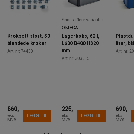
Finnes i flere varianter
OMEGA
Kroksett stort, 50
Lagerboks, 62 l,
Plastdu
blandede kroker
L600 B400 H320
liter, bl
mm
Art. nr
:
74438
Art. nr
:
20
Art. nr
:
303515
860,-
225,-
690,-
LEGG TIL
LEGG TIL
eks.
eks.
eks.
MVA
MVA
MVA