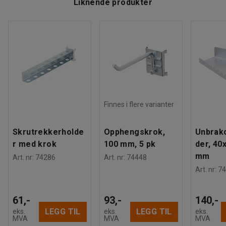
Liknende produkter
Finnes i flere varianter
Skrutrekkerholde
Opphengskrok,
Unbrak
r med krok
100 mm, 5 pk
der, 40
mm
Art. nr
:
74286
Art. nr
:
74448
Art. nr
:
74
61,-
93,-
140,-
LEGG TIL
LEGG TIL
eks.
eks.
eks.
MVA
MVA
MVA