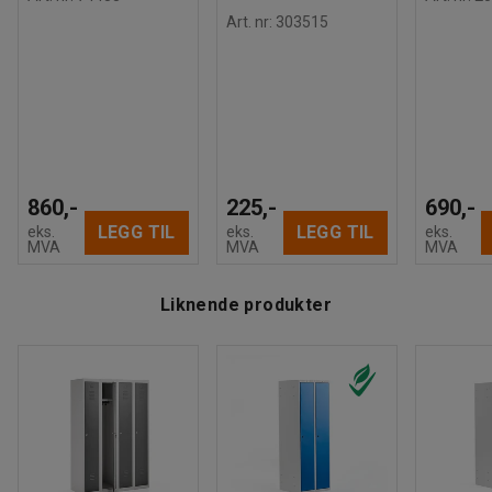
Anbefalt antall personer til håndtering
:
2
Art. nr
:
303515
Beregnet håndteringstid/person
:
30
Min
Vekt
:
24,21
kg
Montering
:
Leveres umontert
860,-
225,-
690,-
LEGG TIL
LEGG TIL
eks.
eks.
eks.
MVA
MVA
MVA
Liknende produkter