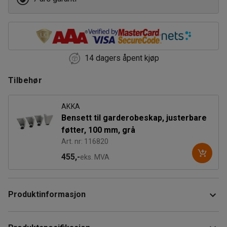
14 dagers åpent kjøp
Tilbehør
AKKA
Bensett til garderobeskap, justerbare
føtter, 100 mm, grå
Art. nr: 116820
455,-
eks. MVA
Produktinformasjon
Robust klesskap laget av slitesterk, pulverlakkert stålplate