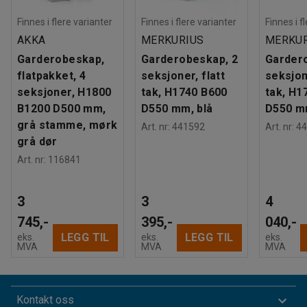
Finnes i flere varianter
Finnes i flere varianter
Finnes i f
AKKA
MERKURIUS
MERKUR
Garderobeskap,
Garderobeskap, 2
Garder
flatpakket, 4
seksjoner, flatt
seksjone
seksjoner, H1800
tak, H1740 B600
tak, H1
B1200 D500 mm,
D550 mm, blå
D550 m
grå stamme, mørk
Art. nr
:
441592
Art. nr
:
44
grå dør
Art. nr
:
116841
3
3
4
745,-
395,-
040,-
LEGG TIL
LEGG TIL
eks.
eks.
eks.
MVA
MVA
MVA
Kontakt oss