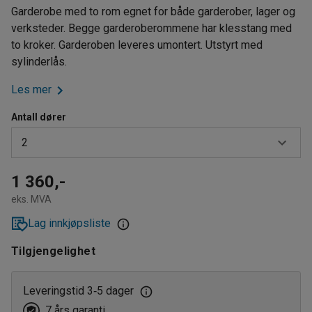
Garderobe med to rom egnet for både garderober, lager og
verksteder. Begge garderoberommene har klesstang med
to kroker. Garderoben leveres umontert. Utstyrt med
sylinderlås.
Les mer
Antall dører
2
2
1 360,-
eks. MVA
4
Lag innkjøpsliste
6
Tilgjengelighet
8
Leveringstid 3
5 dager
‑
7 års garanti