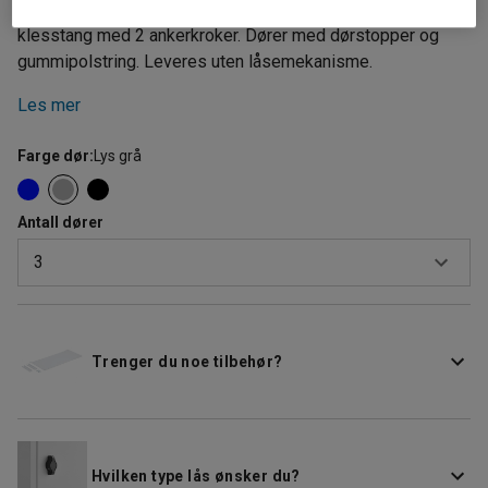
Garderobe med flatt tak og benstativ, hattehylle og
klesstang med 2 ankerkroker. Dører med dørstopper og
gummipolstring. Leveres uten låsemekanisme.
Les mer
Farge dør
:
Lys grå
Antall dører
3
2
3
Trenger du noe tilbehør?
Hvilken type lås ønsker du?