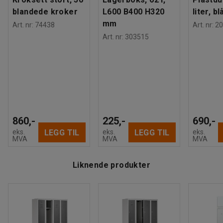
Byggvarubedömd ID: 139208 / 148170
blandede kroker
L600 B400 H320
liter, bl
mm
Art. nr
:
74438
Art. nr
:
20
Art. nr
:
303515
Media
Vis produkt i 3D
860,-
225,-
690,-
LEGG TIL
LEGG TIL
eks.
eks.
eks.
MVA
MVA
MVA
Liknende produkter