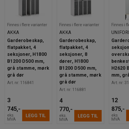
Finnes i flere varianter
Finnes i flere varianter
Finnes i f
AKKA
AKKA
UNIFO
Garderobeskap,
Garderobeskap,
Garder
flatpakket, 4
flatpakket, 4
seksjon
seksjoner, H1800
seksjoner, 8
oversk
B1200 D500 mm,
dører, H1800
benkest
grå stamme, mørk
B1200 D500 mm,
H2620 
grå dør
grå stamme, mørk
mm, gr
grå dør
Art. nr
:
116841
Art. nr
:
31
Art. nr
:
116881
3
12
4
745,-
875,-
770,-
LEGG TIL
eks.
eks.
LEGG TIL
eks.
MVA
MVA
MVA