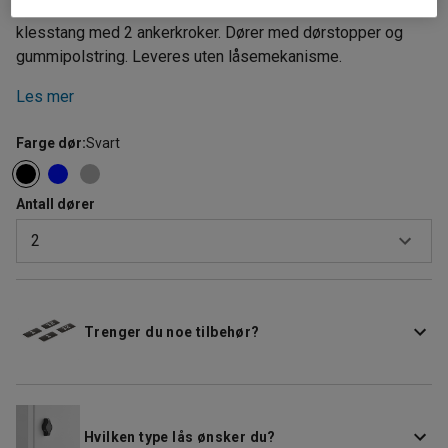
Garderobe med skråtak og benstativ, hattehylle og
klesstang med 2 ankerkroker. Dører med dørstopper og
gummipolstring. Leveres uten låsemekanisme.
Les mer
Farge dør
:
Svart
Antall dører
2
2
3
Trenger du noe tilbehør?
Hvilken type lås ønsker du?