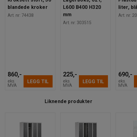
Vekt
:
73,35
kg
blandede kroker
L600 B400 H320
liter, bl
Montering
:
Leveres umontert
mm
Art. nr
:
74438
Art. nr
:
20
Tester
:
EN 16121:2023
Art. nr
:
303515
Kvalitets- og miljømerking
:
Byggvarubedömd ID: 139208 / 148170
Media
860,-
225,-
690,-
LEGG TIL
LEGG TIL
eks.
eks.
eks.
Vis produkt i 3D
MVA
MVA
MVA
Liknende produkter