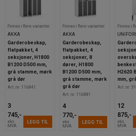
Finnes i flere varianter
Finnes i flere varianter
Finnes i f
AKKA
AKKA
UNIFO
Garderobeskap,
Garderobeskap,
Garder
flatpakket, 4
flatpakket, 4
seksjon
seksjoner, H1800
seksjoner, 8
oversk
B1200 D500 mm,
dører, H1800
benkest
grå stamme, mørk
B1200 D500 mm,
H2620 
grå dør
grå stamme, mørk
mm, gr
grå dør
Art. nr
:
116841
Art. nr
:
31
Art. nr
:
116881
3
12
4
745,-
875,-
770,-
LEGG TIL
eks.
eks.
LEGG TIL
eks.
MVA
MVA
MVA