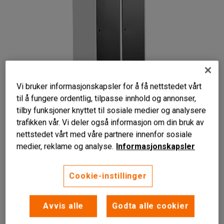
Vi bruker informasjonskapsler for å få nettstedet vårt
til å fungere ordentlig, tilpasse innhold og annonser,
tilby funksjoner knyttet til sosiale medier og analysere
trafikken vår. Vi deler også informasjon om din bruk av
nettstedet vårt med våre partnere innenfor sosiale
medier, reklame og analyse.
Informasjonskapsler
Cookie-instillinger
Ventilasjonshull
Robust og av høy kvalitet
Avvis alle
Godta alle cookier
Hattehylle og klesstang