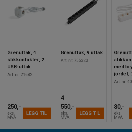
Grenuttak, 4
Grenuttak, 9 uttak
Grenutt
stikkontakter, 2
stikkon
Art. nr
:
755320
USB-uttak
med bry
jordet,
Art. nr
:
21682
Art. nr
:
40
4
250,-
550,-
80,-
LEGG TIL
LEGG TIL
eks.
eks.
eks.
MVA
MVA
MVA