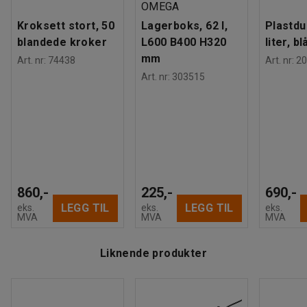
OMEGA
Kroksett stort, 50
Lagerboks, 62 l,
Plastdu
blandede kroker
L600 B400 H320
liter, bl
mm
Art. nr
:
74438
Art. nr
:
20
Art. nr
:
303515
860,-
225,-
690,-
LEGG TIL
LEGG TIL
eks.
eks.
eks.
MVA
MVA
MVA
Liknende produkter