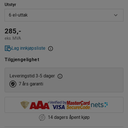
Utstyr
6 el-uttak
3 el-uttak
285,-
eks. MVA
6 el-uttak
Lag innkjøpsliste
Tilgjengelighet
Leveringstid 3
5 dager
‑
7 års garanti
14 dagers åpent kjøp