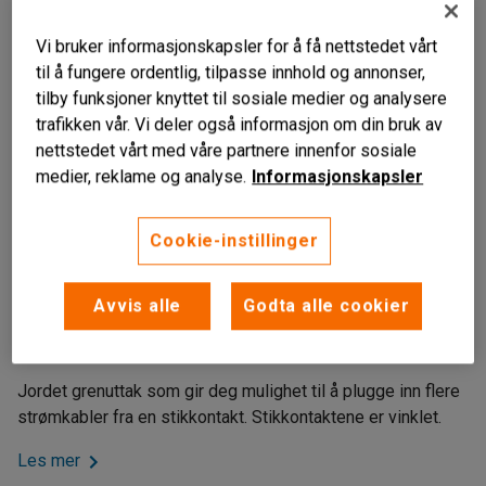
Vi bruker informasjonskapsler for å få nettstedet vårt
til å fungere ordentlig, tilpasse innhold og annonser,
tilby funksjoner knyttet til sosiale medier og analysere
trafikken vår. Vi deler også informasjon om din bruk av
nettstedet vårt med våre partnere innenfor sosiale
medier, reklame og analyse.
Informasjonskapsler
Cookie-instillinger
Liknende produkter
Jordet
Avvis alle
Godta alle cookier
Vinklet uttak
3 m strømkabel
Jordet grenuttak som gir deg mulighet til å plugge inn flere
strømkabler fra en stikkontakt. Stikkontaktene er vinklet.
Les mer