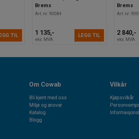
Brems
Brems
Art. nr
:
90084
Art. nr
:
900
1 135,-
2 840,-
EGG TIL
LEGG TIL
eks. MVA
eks. MVA
Om Cowab
Vilkår
Bli kjent med oss
Kjøpsvilkår
Miljø og ansvar
Personvernpo
Katalog
Informasjons
Blogg