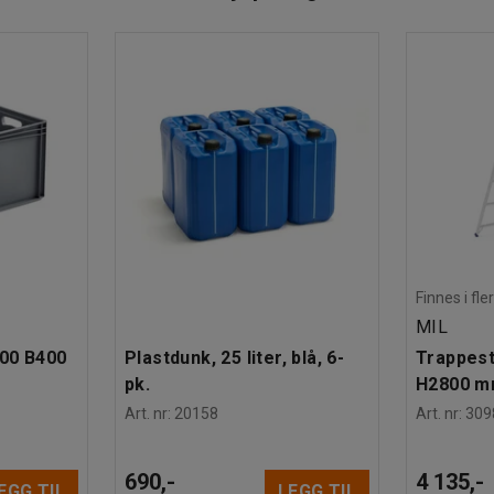
Finnes i fle
MIL
600 B400
Plastdunk, 25 liter, blå, 6-
Trappesti
pk.
H2800 
Art. nr
:
20158
Art. nr
:
309
690,-
4 135,-
EGG TIL
LEGG TIL