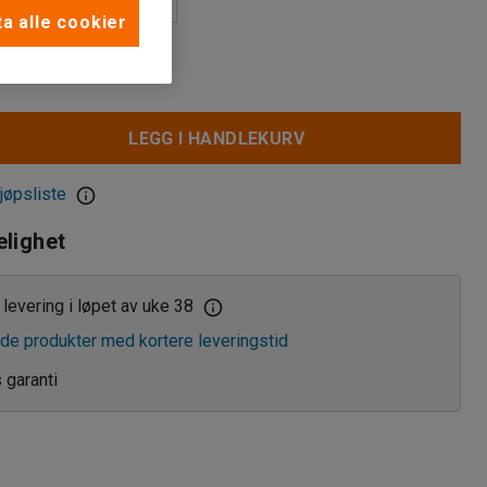
a alle cookier
ul
re
LEGG I HANDLEKURV
are med brems
jøpsliste
elighet
levering i løpet av uke 38
de produkter med kortere leveringstid
s garanti