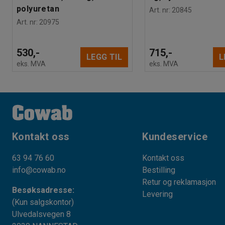
polyuretan
Art. nr
:
20845
Art. nr
:
20975
530,-
715,-
LEGG TIL
L
eks. MVA
eks. MVA
Kontakt oss
Kundeservice
63 94 76 60
Kontakt oss
info@cowab.no
Bestilling
Retur og reklamasjon
Besøksadresse:
Levering
(Kun salgskontor)
Ulvedalsvegen 8