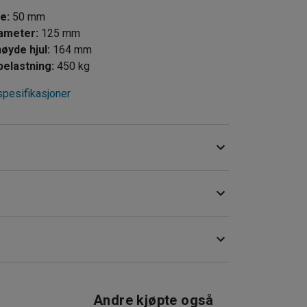
de
:
50
mm
iameter
:
125
mm
øyde hjul
:
164
mm
elastning
:
450
kg
spesifikasjoner
Hjulet har høy slitestyrke og tåler oljer, fett og
inger og støtbelastninger, og er egnet for bruk
Andre kjøpte også