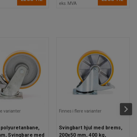
eks. MVA
re varianter
Finnes i flere varianter
 polyuretanbane,
Svingbart hjul med brems,
mm, Svingbare med
200x50 mm, 400 kg,