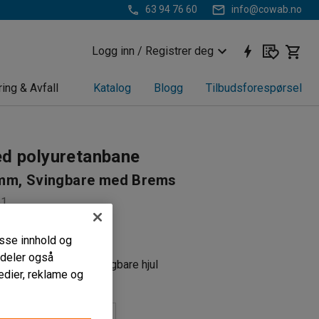
63 94 76 60
info@cowab.no
Logg inn / Registrer deg
ring & Avfall
Katalog
Blogg
Tilbudsforespørsel
ed polyuretanbane
mm, Svingbare med Brems
61
motstand
passe innhold og
t materiale
i deler også
m faste hjul eller svingbare hjul
edier, reklame og
e med brems