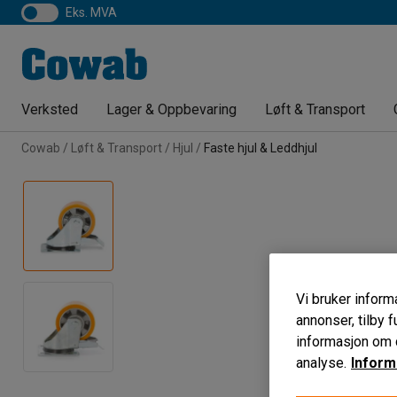
eks. MVA
Verksted
Lager & Oppbevaring
Løft & Transport
Cowab
Løft & Transport
Hjul
Faste hjul & Leddhjul
Vi bruker informa
annonser, tilby f
informasjon om d
analyse.
Inform