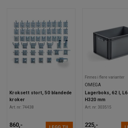
Dekktype
:
Polyuretan
Hullmønster
:
105x75-80
mm
Anbefalt antall personer til håndtering
:
1
Beregnet håndteringstid/person
:
5
Min
Vekt
:
2,01
kg
Finnes i flere varianter
OMEGA
Kroksett stort, 50 blandede
Lagerboks, 62 l, L
kroker
H320 mm
Art. nr
:
74438
Art. nr
:
303515
860,-
225,-
LEGG TIL
L