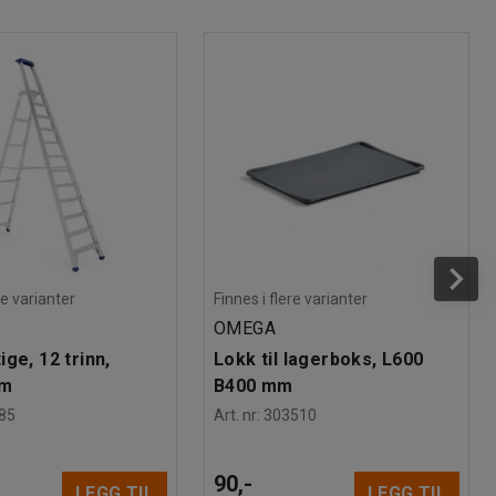
re varianter
Finnes i flere varianter
OMEGA
ge, 12 trinn,
Lokk til lagerboks, L600
mm
B400 mm
85
Art. nr
:
303510
90,-
LEGG TIL
LEGG TIL