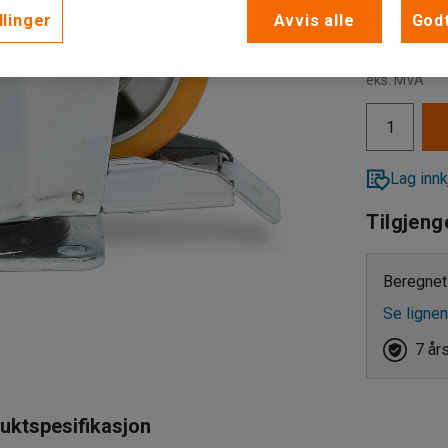
llinger
Avvis alle
Godt
Faste hj
975,-
eks. MVA
Svingba
Svingb
Lag innk
Tilgjeng
Beregnet 
Se lignen
7 år
uktspesifikasjon