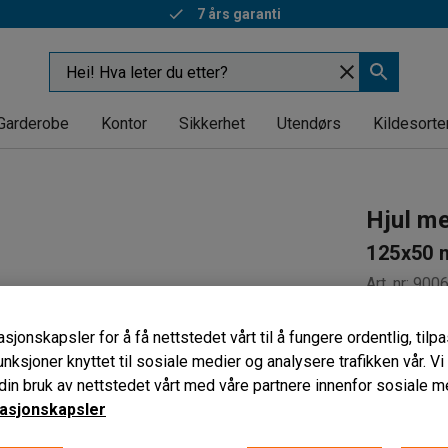
7 års garanti
Garderobe
Kontor
Sikkerhet
Utendørs
Kildesorte
Hjul m
125x50 
Art. nr
:
900
Lav rulle
sjonskapsler for å få nettstedet vårt til å fungere ordentlig, til
Slitesterk
unksjoner knyttet til sosiale medier og analysere trafikken vår. V
Velg mello
in bruk av nettstedet vårt med våre partnere innenfor sosiale m
asjonskapsler
Hjultype
Svingbar