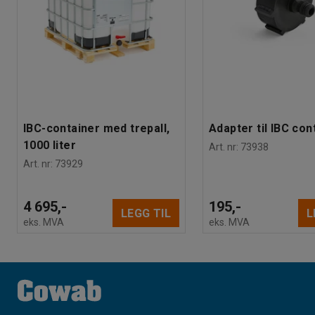
IBC-container med trepall,
Adapter til IBC con
1000 liter
Art. nr
:
73938
Art. nr
:
73929
4 695,-
195,-
LEGG TIL
L
eks. MVA
eks. MVA