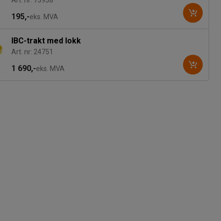
Art. nr: 73938
195,-
eks. MVA
IBC-trakt med lokk
Art. nr: 24751
1 690,-
eks. MVA