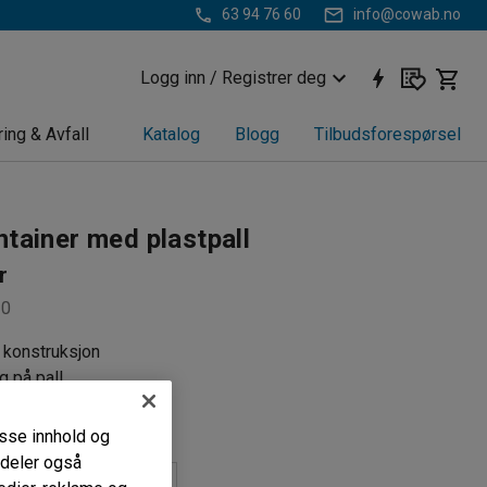
63 94 76 60
info@cowab.no
Logg inn / Registrer deg
ring & Avfall
Katalog
Blogg
Tilbudsforespørsel
tainer med plastpall
r
30
k konstruksjon
g på pall
ytte på
passe innhold og
i deler også