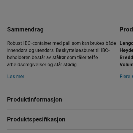
Sammendrag
Prod
Robust IBC-container med pall som kan brukes både
Leng
innendørs og utendørs. Beskyttelsesburet til IBC-
Høyd
beholderen består av stålrør som tåler tøffe
Bred
arbeidsomgivelser og står stødig.
Volu
Les mer
Flere 
Produktinformasjon
En IBC-container som dette passer perfekt til mathåndtering o
Produktspesifikasjon
beholderen har en slitesterk konstruksjon med et beskyttelse
tøff bruk og håndtering, for eksempel når du må flytte på den
Lengde
:
1200
mm