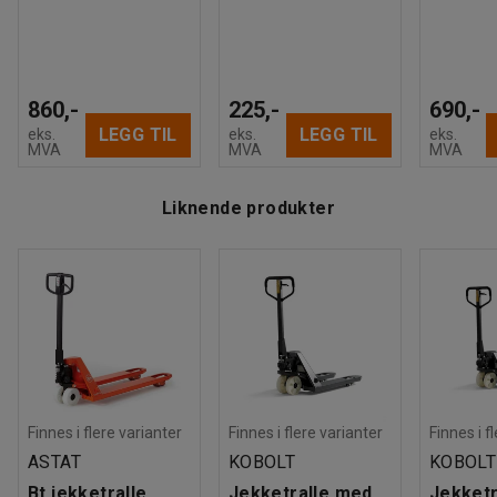
860,-
225,-
690,-
LEGG TIL
LEGG TIL
eks.
eks.
eks.
MVA
MVA
MVA
Liknende produkter
Finnes i flere varianter
Finnes i flere varianter
Finnes i f
ASTAT
KOBOLT
KOBOLT
Bt jekketralle
Jekketralle med
Jekketr