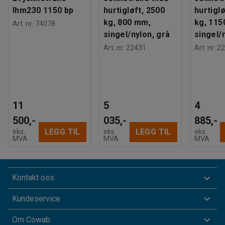
lhm230 1150 bp
hurtigløft, 2500
hurtiglø
kg, 800 mm,
kg, 115
Art. nr
:
74078
singel/nylon, grå
singel/
Art. nr
:
22431
Art. nr
:
22
11
5
4
500,-
035,-
885,-
LEGG TIL
LEGG TIL
eks.
eks.
eks.
MVA
MVA
MVA
Kontakt oss
Kundeservice
Om Cowab