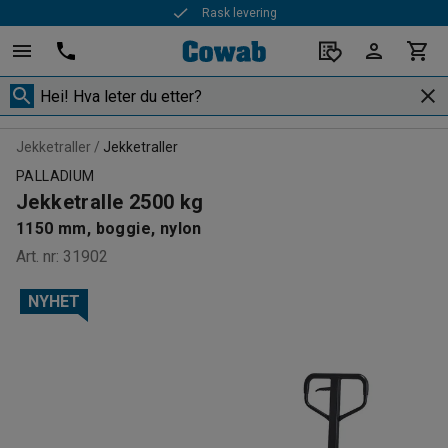
Rask levering
Jekketraller
Jekketraller
PALLADIUM
Jekketralle 2500 kg
1150 mm, boggie, nylon
Art. nr
:
31902
NYHET