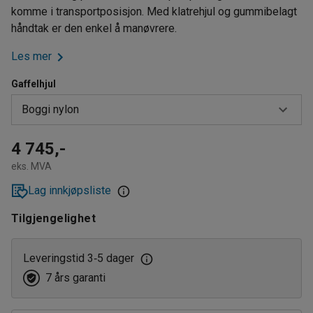
komme i transportposisjon. Med klatrehjul og gummibelagt
håndtak er den enkel å manøvrere.
Les mer
Gaffelhjul
Boggi nylon
Boggi nylon
4 745,-
eks. MVA
Singel nylon
Lag innkjøpsliste
Tilgjengelighet
Leveringstid 3
5 dager
‑
7 års garanti