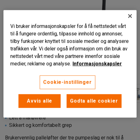
Vi bruker informasjonskapsler for å få nettstedet vårt
til å fungere ordentlig, tilpasse innhold og annonser,
tilby funksjoner knyttet til sosiale medier og analysere
trafikken vår. Vi deler også informasjon om din bruk av
nettstedet vårt med våre partnere innenfor sosiale
medier, reklame og analyse.
Informasjonskapsler
Liknende produkter
Cookie-instillinger
Avvis alle
Godta alle cookier
Rask girutveksling
Lett å manøvrere
Sikkert og komfortabelt grep
Brukervennlig palleløfter der tre pumpeslag er nok til å